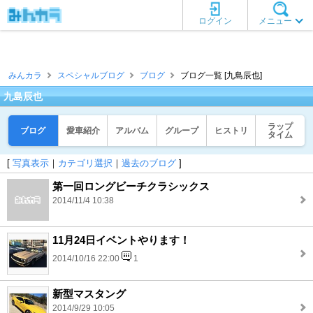
ログイン
メニュー
みんカラ
スペシャルブログ
ブログ
ブログ一覧 [九島辰也]
九島辰也
ラップ
ブログ
愛車紹介
アルバム
グループ
ヒストリ
タイム
[
写真表示
｜
カテゴリ選択
｜
過去のブログ
]
第一回ロングビーチクラシックス
2014/11/4 10:38
11月24日イベントやります！
2014/10/16 22:00
1
新型マスタング
2014/9/29 10:05