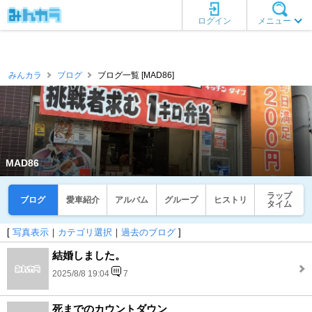
ログイン
メニュー
みんカラ
ブログ
ブログ一覧 [MAD86]
MAD86
ラップ
ブログ
愛車紹介
アルバム
グループ
ヒストリ
タイム
[
写真表示
｜
カテゴリ選択
｜
過去のブログ
]
結婚しました。
2025/8/8 19:04
7
死までのカウントダウン