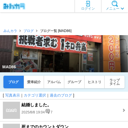
ログイン
メニュー
みんカラ
ブログ
ブログ一覧 [MAD86]
MAD86
ラップ
ブログ
愛車紹介
アルバム
グループ
ヒストリ
タイム
[
写真表示
｜
カテゴリ選択
｜
過去のブログ
]
結婚しました。
2025/8/8 19:04
7
死までのカウントダウン