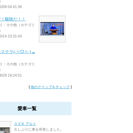
）
2/09 04:41:36
だ！駆除だ！！
リ：その他（カテゴリ
）
0/14 23:31:43
ステラ(˶ㅇᗜㅇ˶) ⑉
リ：その他（カテゴリ
）
9/29 19:24:51
[
他のクリップをチェック
]
愛車一覧
スズキ アルト
久しぶりに車を所有しました。