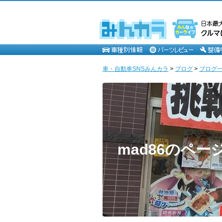
車・自動車SNSみんカラ
>
ブログ
>
ブログ一覧
mad86のペー