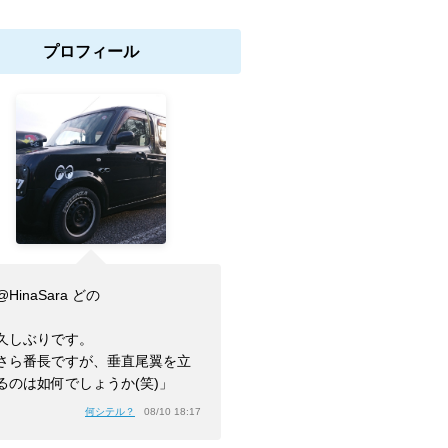
プロフィール
HinaSara どの
久しぶりです。
さら番長ですが、垂直尾翼を立
るのは如何でしょうか(笑)」
何シテル？
08/10 18:17