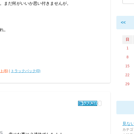
。まだ何がいいか思い付きませんが。
<<
れ。
日
1
8
15
(6)
|
トラックバック(0)
22
29
見な
カテゴ