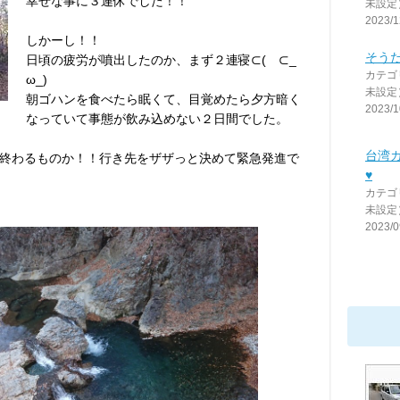
幸せな事に３連休でした！！
未設定
2023/1
しかーし！！
そう
日頃の疲労が噴出したのか、まず２連寝⊂( ⊂_
カテゴ
ω_)
未設定
朝ゴハンを食べたら眠くて、目覚めたら夕方暗く
2023/1
なっていて事態が飲み込めない２日間でした。
台湾カ
終わるものか！！行き先をザザっと決めて緊急発進で
♥
カテゴ
未設定
2023/0