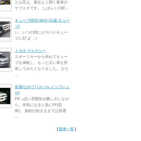
とは言え、最近よく聞く新車の
サブスクです。 しばらくの間 ...
キューブMAD MAX (日産 キュー
ブ)
い、いつの間にかヤバいキュー
ブにΣ(ﾟдﾟ；)
トヨタ ヴォクシー
スポーツカーから外れてキュー
ブを体験し、もっと広い車を所
有してみたくなりました。 ひと
...
疾風(はやて) (スバル インプレッ
サ)
FRっぽい雰囲気を醸し出しなが
ら、本気になると急にFF(恐
怖)。 加給が始まるまでは普通
...
[
愛車一覧
]