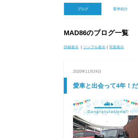
ブログ
愛車紹介
MAD86のブログ一覧
詳細表示
｜
シンプル表示
｜
写真表示
2020年11月24日
愛車と出会って4年！