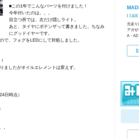
■この1年でこんなパーツを付けました！
MAD
今年付いたのは。。。
[
千葉県
目立つ所では、左だけ隠しライト。
元走り
あと、タイヤにポテンザって書きました。ちなみ
アガゼ
にグッドイヤーです。
A・AZ
ので、フォグをLEDにして対処しました。
1
た！
りましたがオイルエレメントは変えず。
月24日時点）
m
・・