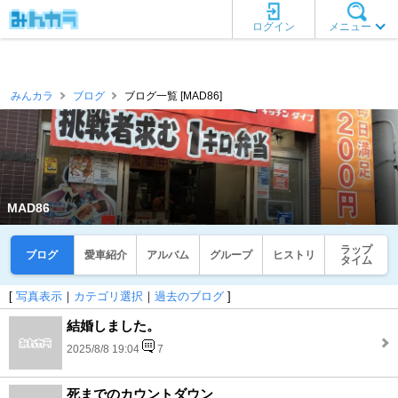
ログイン
メニュー
みんカラ
ブログ
ブログ一覧 [MAD86]
MAD86
ラップ
ブログ
愛車紹介
アルバム
グループ
ヒストリ
タイム
[
写真表示
｜
カテゴリ選択
｜
過去のブログ
]
結婚しました。
2025/8/8 19:04
7
死までのカウントダウン