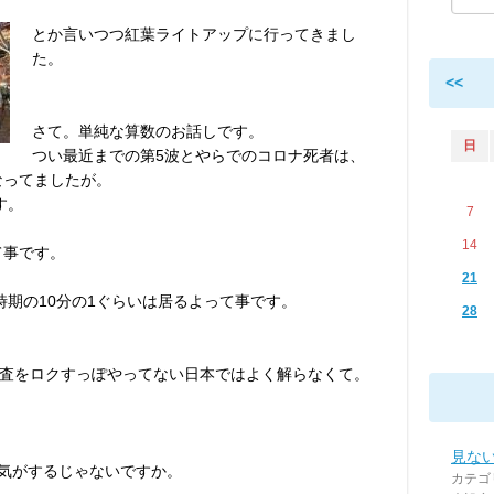
とか言いつつ紅葉ライトアップに行ってきまし
た。
<<
さて。単純な算数のお話しです。
日
つい最近までの第5波とやらでのコロナ死者は、
なってましたが。
す。
7
14
て事です。
21
時期の10分の1ぐらいは居るよって事です。
28
査をロクすっぽやってない日本ではよく解らなくて。
見な
る気がするじゃないですか。
カテゴ