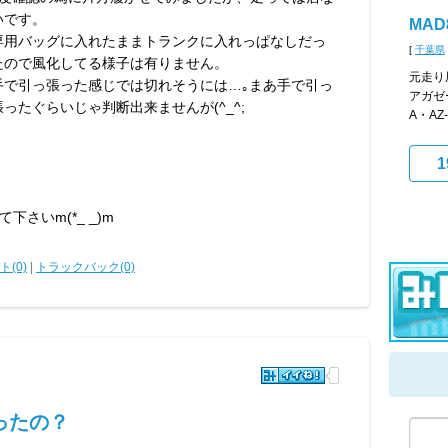
いです。
MAD
専用バッグに入れたままトランクに入れっぱなしだっ
[
千葉県
たので風化してる様子は有りません。
元走り
手で引っ張った感じでは切れそうには…｡まあ手で引っ
アガゼ
張ったぐらいじゃ判断出来ませんが(^_^;
A・AZ
1
さいm(*_ _)m
(0)
|
トラックバック(0)
ったの？