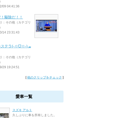
）
2/09 04:41:36
だ！駆除だ！！
リ：その他（カテゴリ
）
0/14 23:31:43
ステラ(˶ㅇᗜㅇ˶) ⑉
リ：その他（カテゴリ
）
9/29 19:24:51
[
他のクリップをチェック
]
愛車一覧
スズキ アルト
久しぶりに車を所有しました。