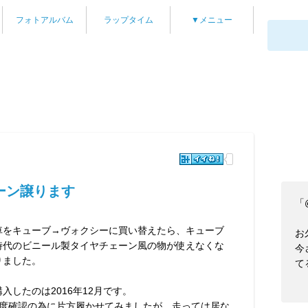
フォトアルバム
ラップタイム
▼メニュー
ーン譲ります
「@
車をキューブ→ヴォクシーに買い替えたら、キューブ
お
時代のビニール製タイヤチェーン風の物が使えなくな
今
りました。
て
購入したのは2016年12月です。
1度確認の為に片方履かせてみましたが、走っては居な