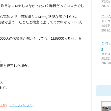
未設定
て、昨日はコロナじゃなかったの？昨日だってコロナでし
2023/1
そう
ら完治まで、何週間もコロナな状態な訳ですから。
カテゴ
感染者が居て、たまたま検査によってその中から5000人
未設定
2023/1
0000人の感染者が居たとしても、1日5000人見付ける
台湾カ
♥
カテゴ
未設定
。
2023/0
果と仮定した場合。
の。
ます。
(2)
|
トラックバック(0)