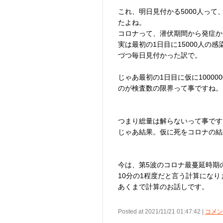
これ、明日見付かる5000人っ
たよね。
コロナって、潜伏期間から発症か
実は最初の1日目に15000人の
づつ毎日見付かった訳で。
じゃあ最初の1日目に仮に10000
のが検査数の限界って事ですね。
つまり総量は解らないって事です
じゃあ結果。仮に死をコロナの結
今は、第5波のコロナ最蔓延時期
10分の1程度だと言う計算になり
あくまで計算のお話しです。
Posted at 2021/11/21 01:47:42 |
コメント