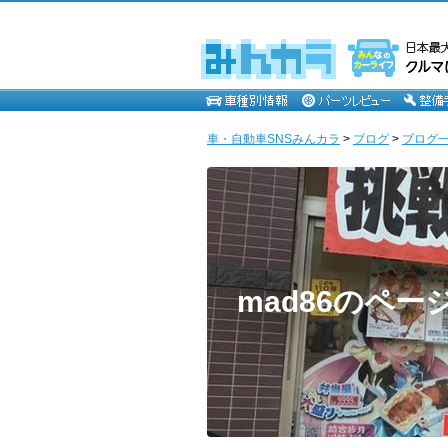
車・自動車SNSみんカラ
>
ブログ
>
ブログ一覧
mad86のペー