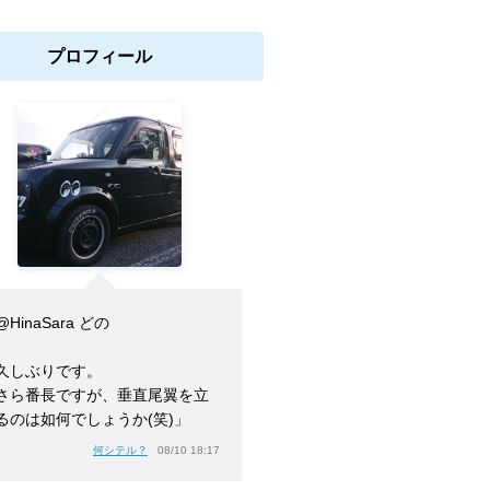
プロフィール
HinaSara どの
久しぶりです。
さら番長ですが、垂直尾翼を立
るのは如何でしょうか(笑)」
何シテル？
08/10 18:17