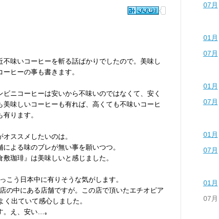
07月
01月
07月
近不味いコーヒーを斬る話ばかりでしたので。美味し
コーヒーの事も書きます。
01月
ンビニコーヒーは安いから不味いのではなくて、安く
07月
も美味しいコーヒーも有れば、高くても不味いコーヒ
も有ります。
01月
がオススメしたいのは。
舗による味のブレが無い事を願いつつ。
07月
倉敷珈琲』は美味しいと感じました。
っこう日本中に有りそうな気がします。
01月
店の中にある店舗ですが。この店で頂いたエチオピア
07月
がよく出ていて感心しました。
です。え、安い…｡