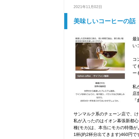
2021年11月02日
美味しいコーヒーの話
最
い
コ
て
ー
私
店
『
サンマルク系のチェーン店で、け
私が入ったのはイオン幕張新都心
種(モカ)は、本当にモカの特徴
1杯(約2杯分出てきます)460円