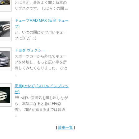
とは言え、最近よく聞く新車の
サブスクです。 しばらくの間 ...
キューブMAD MAX (日産 キュー
ブ)
い、いつの間にかヤバいキュー
ブにΣ(ﾟдﾟ；)
トヨタ ヴォクシー
スポーツカーから外れてキュー
ブを体験し、もっと広い車を所
有してみたくなりました。 ひと
...
疾風(はやて) (スバル インプレッ
サ)
FRっぽい雰囲気を醸し出しなが
ら、本気になると急にFF(恐
怖)。 加給が始まるまでは普通
...
[
愛車一覧
]