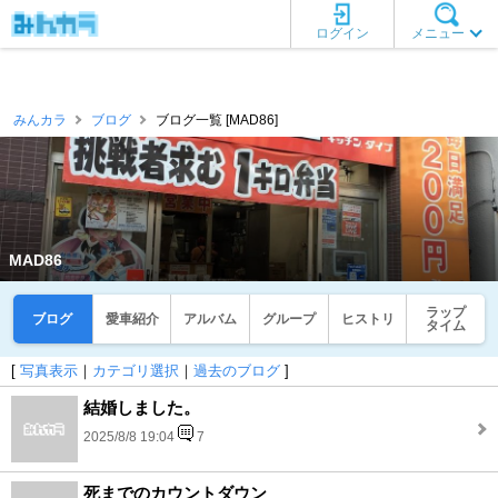
ログイン
メニュー
みんカラ
ブログ
ブログ一覧 [MAD86]
MAD86
ラップ
ブログ
愛車紹介
アルバム
グループ
ヒストリ
タイム
[
写真表示
｜
カテゴリ選択
｜
過去のブログ
]
結婚しました。
2025/8/8 19:04
7
死までのカウントダウン