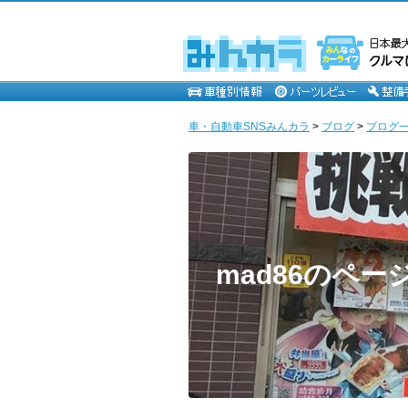
車・自動車SNSみんカラ
>
ブログ
>
ブログ一覧
mad86のペー