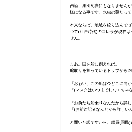
勿論、集団免疫にもなりませんが
様になる事です。水虫の薬だって
本来ならば、地域を絞り込んでゼ
つて(江戸時代)のコレラが現在
せん。
まあ。国を船に例えれば。
舵取りを担っているトップから2
『おぉい、この船は今どこに向か
『(マスクはいつまでしなくちゃ
『お前たち船乗りなんだから詳し
『(お前達記者なんだから詳しいん
と聞いた訳ですから、船員(国民