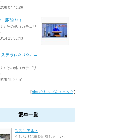
）
2/09 04:41:36
だ！駆除だ！！
リ：その他（カテゴリ
）
0/14 23:31:43
ステラ(˶ㅇᗜㅇ˶) ⑉
リ：その他（カテゴリ
）
9/29 19:24:51
[
他のクリップをチェック
]
愛車一覧
スズキ アルト
久しぶりに車を所有しました。