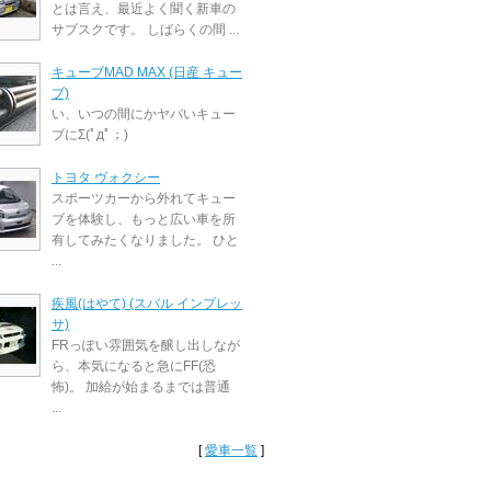
とは言え、最近よく聞く新車の
サブスクです。 しばらくの間 ...
キューブMAD MAX (日産 キュー
ブ)
い、いつの間にかヤバいキュー
ブにΣ(ﾟдﾟ；)
トヨタ ヴォクシー
スポーツカーから外れてキュー
ブを体験し、もっと広い車を所
有してみたくなりました。 ひと
...
疾風(はやて) (スバル インプレッ
サ)
FRっぽい雰囲気を醸し出しなが
ら、本気になると急にFF(恐
怖)。 加給が始まるまでは普通
...
[
愛車一覧
]