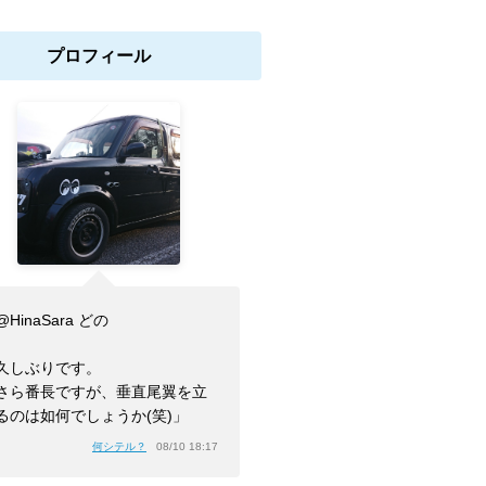
プロフィール
HinaSara どの
久しぶりです。
さら番長ですが、垂直尾翼を立
るのは如何でしょうか(笑)」
何シテル？
08/10 18:17