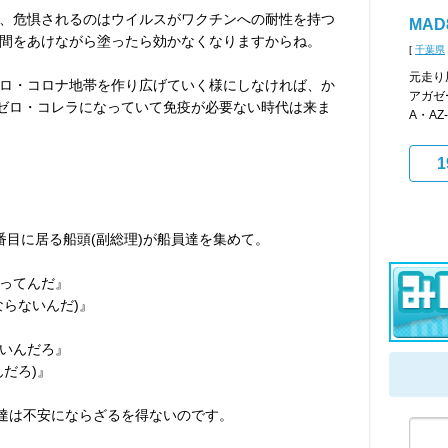
、危惧されるのはウイルスがワクチンへの耐性を持つ
MAD
間をあけながら塗ったら効かなくなりますからね。
[
千葉県
元走り
ロ・コロナ地帯を作り広げていく様にしなければ、か
アガゼ
はゼロ・コレラになっていて免疫が必要ない時代は来ま
A・AZ
1
番目に居る船頭(副総理)が船員達を集めて。
ってんだ』
ならないんだ)』
いんだろ』
だろ)』
)達は不安にならざるを得ないのです。