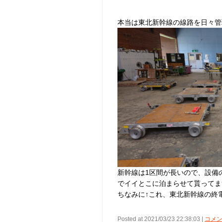
本当は東北新幹線の線路を日々管
新幹線は1区間が長いので、設備
でイイとこに泊まらせて貰ってま
ちなみに↑これ、東北新幹線の終
Posted at 2021/03/23 22:38:03 |
コメン