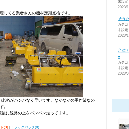
未設定
2023/1
理してる業者さんの機材定期点検です。
そう
カテゴ
未設定
2023/1
台湾カ
♥
カテゴ
未設定
2023/0
の老朽がハンパなく早いです。なかなかの重作業なの
す。
電後に線路の上をバンバン走ってます。
ト(3)
|
トラックバック(0)