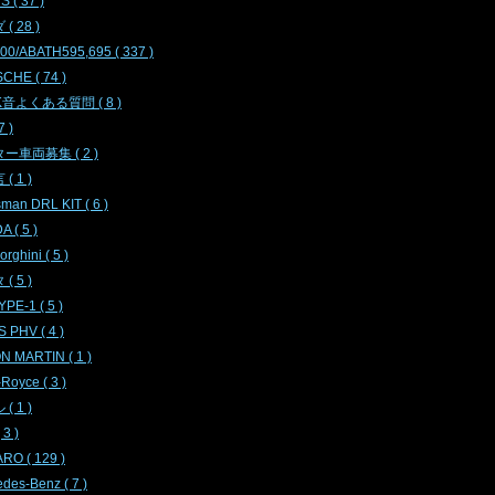
 ( 37 )
( 28 )
00/ABATH595,695 ( 337 )
CHE ( 74 )
K音よくある質問 ( 8 )
7 )
ー車両募集 ( 2 )
( 1 )
sman DRL KIT ( 6 )
 ( 5 )
rghini ( 5 )
( 5 )
PE-1 ( 5 )
 PHV ( 4 )
N MARTIN ( 1 )
-Royce ( 3 )
( 1 )
3 )
RO ( 129 )
des-Benz ( 7 )