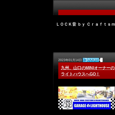
ＬＯＣＫ音 ｂｙ Ｃｒａｆｔｓ
2023年01月14日
九州、山口のMINIオーナー
ライトハウスへGO！