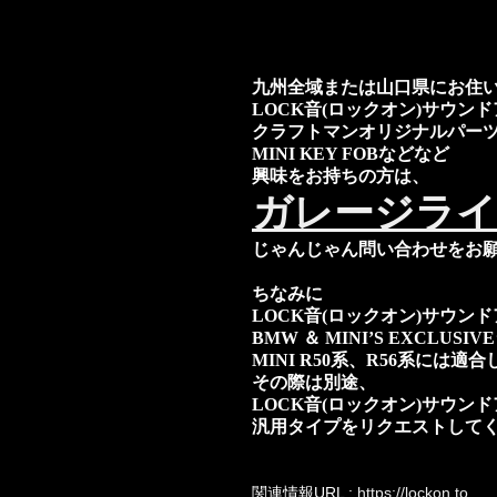
九州全域または山口県にお住い
LOCK音(ロックオン)サウン
クラフトマンオリジナルパー
MINI KEY FOBなどなど
興味をお持ちの方は、
ガレージラ
じゃんじゃん問い合わせをお
ちなみに
LOCK音(ロックオン)サウン
BMW ＆ MINI’S EXCLUS
MINI R50系、R56系には適
その際は別途、
LOCK音(ロックオン)サウン
汎用タイプをリクエストして
関連情報URL :
https://lockon.to