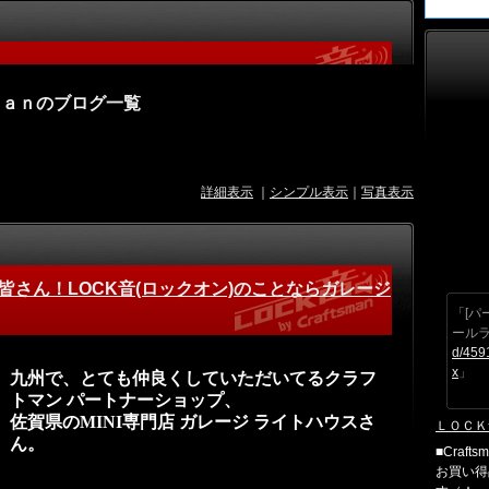
ｍａｎのブログ一覧
詳細表示
｜
シンプル表示
｜
写真表示
の皆さん！LOCK音(ロックオン)のことならガレージ
「[パ
ール
d/459
x
」
九州で、とても仲良くしていただいてるクラフ
トマン パートナーショップ、
佐賀県のMINI専門店 ガレージ ライトハウスさ
ＬＯＣＫ
ん。
■Craft
お買い得