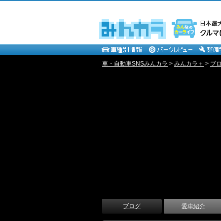
車・自動車SNSみんカラ
>
みんカラ＋
>
ブ
ブログ
愛車紹介