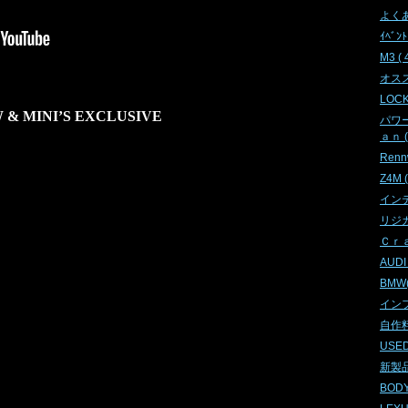
よくあ
ｲﾍﾞﾝﾄ 
M3 ( 
オススメ
LOC
 MINI’S EXCLUSIVE
パワ
ａｎ ( 
Rennw
Z4M (
インテリ
リジカラ
Ｃｒａ
AUDI 
BMW(C
インフ
自作料理
USED
新製品情
BODY