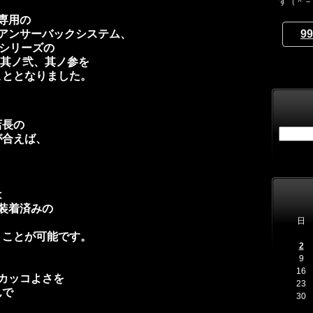
す（＾－
W専用の
99
ドアンサーバックシステム、
IVEシリーズの
壱、其ノ弐、其ノ参を
こととなりました。
店長の
が合えば、
は
に装着済みの
日
くことが可能です。
2
9
16
のカッコよさを
23
んで
30