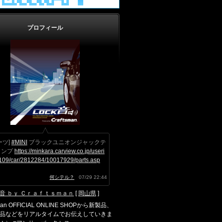
プロフィール
ーツ]
#MINI
ブラックユニオンジャックテ
ランプ
https://minkara.carview.co.jp/useri
109/car/2812284/10017929/parts.asp
何シテル？
07/29 22:44
音 ｂｙ Ｃｒａｆｔｓｍａｎ
[
岡山県
]
sman OFFICIAL ONLINE SHOPから新製品、
品などをリアルタイムでお伝えしていきま