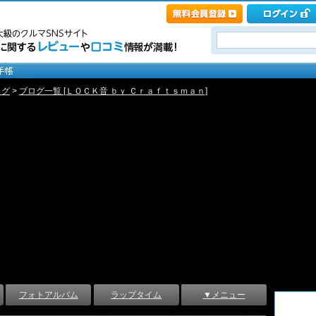
ログ
>
ブログ一覧 [ＬＯＣＫ音 ｂｙ Ｃｒａｆｔｓｍａｎ]
フォトアルバム
ラップタイム
▼メニュー