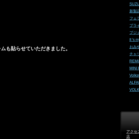
SUZUK
新製品案
フェラー
プライ
プジョー
It 's 
おみや
レムも貼らせていただきました。
チャリ
REMUS
MINI
Volk
ALFA
VOLK
アクセ
店