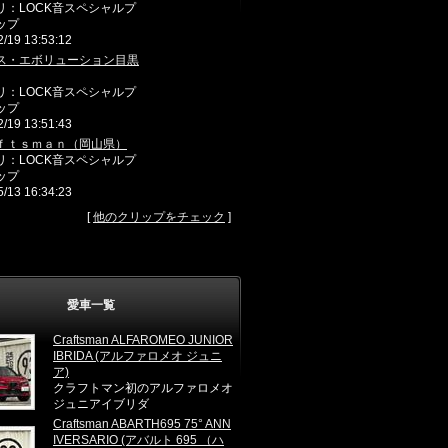
リ：LOCK音スペシャルプ
ップ
2/19 13:53:12
ス・エボリューション目黒
リ：LOCK音スペシャルプ
ップ
2/19 13:51:43
ｆｔｓｍａｎ（岡山県）
リ：LOCK音スペシャルプ
ップ
5/13 16:34:23
[
他のクリップをチェック
]
愛車一覧
Craftsman ALFAROMEO JUNIOR
IBRIDA (アルファロメオ ジュニ
ア)
クラフトマン初のアルファロメオ
ジュニアイブリダ
Craftsman ABARTH695 75° ANN
IVERSARIO (アバルト 695 （ハ