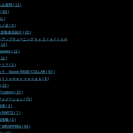
る質問 ( 13 )
( 83 )
41 )
店 ( 3 )
K音取扱店紹介 ( 22 )
ーアップチューニング ｂｙ Ｃｒａｆｔｓｍ
13 )
agen ( 11 )
 11 )
ア ( 2 )
 Spoon RIGID COLLAR ( 67 )
ｆｔｓｍａｎ ｎｅｎｇａ ( 3 )
( 22 )
oding) ( 37 )
ォメーション ( 73 )
 ( 3 )
 PARTS ( 7 )
報 ( 3 )
 WRAPPING ( 54 )