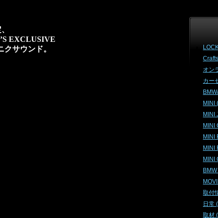
定、
S EXCLUSIVE
LOCK
ミニクサウンド。
Craft
オンラ
カーセ
BMW/M
MINI 
MINI 
MINI
MINI
MINI
MINI
BMW (
MOVIE
取付情報
日常 ( 
取材 ( 