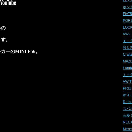
LEXUS
ホンダ 
FIAT5
PORS
LOC
ルの
VW ( 
ます。
モニタ
独り言 
のMINI F56。
Craft
MAZDA
Lambo
トヨタ 
VW TY
PRIUS
ASTO
Rolls
スバル 
三菱 ( 
RECA
Merce