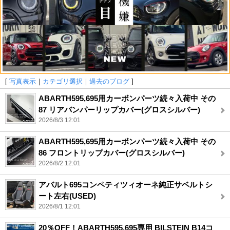
[
写真表示
｜
カテゴリ選択
｜
過去のブログ
]
ABARTH595,695用カーボンパーツ続々入荷中 その
87 リアバンパーリップカバー(グロスシルバー)
2026/8/3 12:01
ABARTH595,695用カーボンパーツ続々入荷中 その
86 フロントリップカバー(グロスシルバー)
2026/8/2 12:01
アバルト695コンペティツィオーネ純正サベルトシ
ート左右(USED)
2026/8/1 12:01
20％OFF！ABARTH595,695専用 BILSTEIN B14コ