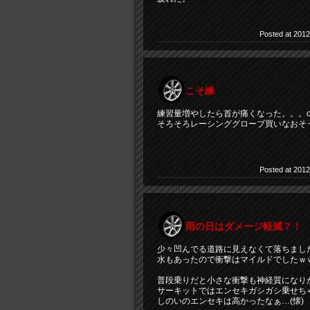
Posted at 2012
こそ練
練習量増やしたら首が痛くなった。。。o
そろそろレーシンググローブ買いなおそ
Posted at 2012
雨の日はダメージ軽減？！
少々凹んでる道路に見えなくて落ちまし
水もあったので衝撃はマイルドでしたｗ
普段乗りだと小さな衝撃も神経質になり
サーキットではエンセキガシガシ乗せちゃ
しのいのエンセキは高かったなぁ…(懐)