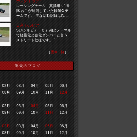
ホンダ トゥデイ
レーシングチーム 真撰組～1番
隊 ねこが所属していた軽耐久チ
ームです。 主な活動記録は以 ...
日産 シルビア
S14シルビア Ｑｓ 殆どノーマル
で軽量化と強化ダンパーと言う
ストリート仕様です。 1 ...
[
愛車一覧
]
過去のブログ
02月
03月
04月
05月
06月
08月
09月
10月
11月
12月
02月
03月
04月
05月
06月
08月
09月
10月
11月
12月
02月
03月
04月
05月
06月
08月
09月
10月
11月
12月