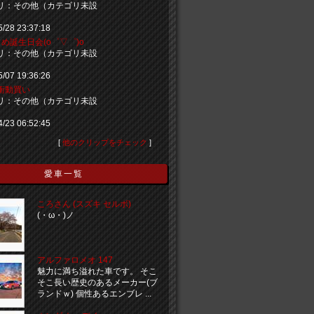
リ：その他（カテゴリ未設
5/28 23:37:18
め誕生日会(o゜▽゜)o
リ：その他（カテゴリ未設
5/07 19:36:26
衝動買い
リ：その他（カテゴリ未設
4/23 06:52:45
[
他のクリップをチェック
]
愛車一覧
ころさん (スズキ セルボ)
(・ω・)ノ
アルファロメオ 147
魅力に満ち溢れた車です。 そこ
そこ長い歴史のあるメーカー(ブ
ランドｗ) 個性あるエンブレ ...