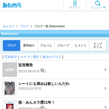
ログイン
メニュー
みんカラ
ブログ
ブログ一覧 [Nekoneko]
Nekoneko
ラップ
ブログ
愛車紹介
アルバム
グループ
ヒストリ
タイム
[
写真表示
｜
カテゴリ選択
｜
過去のブログ
]
近況報告
2022/12/8 03:31
1
シートにも深みは欲しいんだわ
2020/11/24 02:52
祝・みんカラ歴11年！
2020/4/28 17:48
2