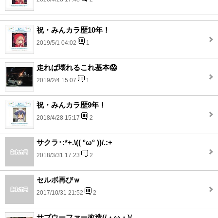
祝・みんカラ歴10年！
2019/5/1 04:02
1
走れば壊れるこれ基本😱
2019/2/4 15:07
1
祝・みんカラ歴9年！
2018/4/28 15:17
2
サクラ･:*+.\(( °ω° ))/.:+
2018/3/31 17:23
2
セルボ再びｗ
2017/10/31 21:52
2
サブウーファー改造(/・ω・)/