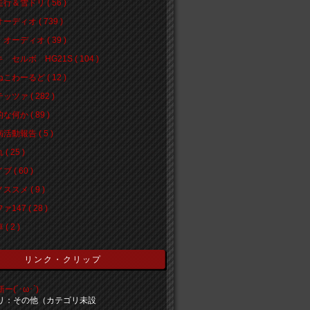
行＆雪ドリ ( 56 )
ーディオ ( 739 )
オーディオ ( 39 )
 セルボ HG21S ( 104 )
こわーるど ( 12 )
ッツァ ( 282 )
な何か ( 89 )
活動報告 ( 5 )
( 25 )
 ( 60 )
ススメ ( 9 )
147 ( 28 )
( 2 )
リンク・クリップ
(´･ω･`)
リ：その他（カテゴリ未設