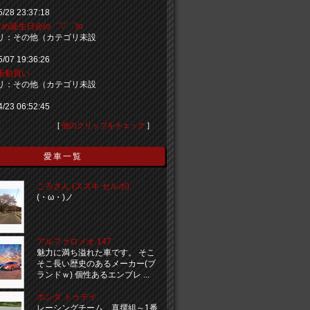
5/28 23:37:18
め誕生日会(o゜▽゜)o
リ：その他（カテゴリ未設
5/07 19:36:26
衝動買い
リ：その他（カテゴリ未設
4/23 06:52:45
[
他のクリップをチェック
]
愛車一覧
ころさん (スズキ セルボ)
(・ω・)ノ
アルファロメオ 147
魅力に満ち溢れた車です。 そこ
そこ長い歴史のあるメーカー(ブ
ランドｗ) 個性あるエンブレ ...
ホンダ トゥデイ
レーシングチーム 真撰組～1番