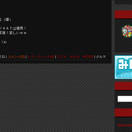
よ（爆）
ド４ＡＴは優秀！
変速！楽しいｗｗ
件（ぉ
2:11 |
コメント(2)
|
トラックバック(0)
|
スズキ セルボ HG21S
| クルマ
Nekon