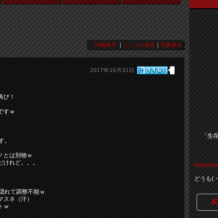
詳細表示
｜
シンプル表示
｜
写真表示
2017年10月31日
再び！
ですｗ
「生存
す。
ノとは別物ｗ
だけれど。。。
Nekonek
どうも(
隠れて調整不能ｗ
マスネ（汗）
6
トｗ