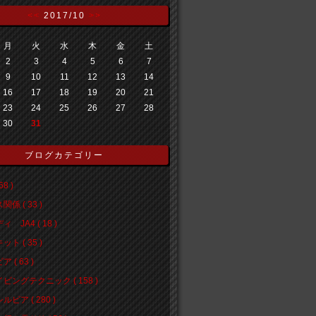
<<
2017/10
>>
月
火
水
木
金
土
2
3
4
5
6
7
9
10
11
12
13
14
16
17
18
19
20
21
23
24
25
26
27
28
30
31
ブログカテゴリー
68 )
係 ( 33 )
 JA4 ( 18 )
ト ( 35 )
 ( 63 )
ビングテクニック ( 158 )
ルビア ( 280 )