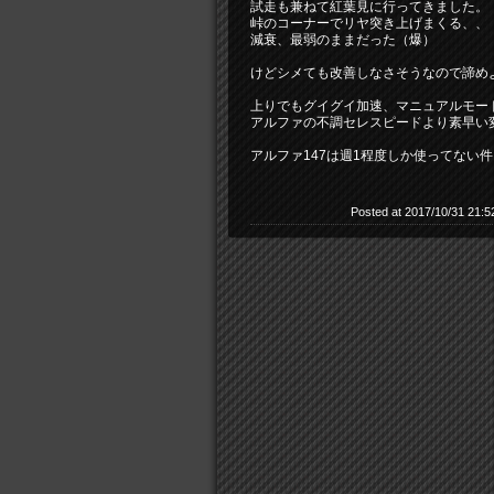
試走も兼ねて紅葉見に行ってきました。
峠のコーナーでリヤ突き上げまくる、、
減衰、最弱のままだった（爆）
けどシメても改善しなさそうなので諦め
上りでもグイグイ加速、マニュアルモー
アルファの不調セレスピードより素早い
アルファ147は週1程度しか使ってない
Posted at 2017/10/31 21:5