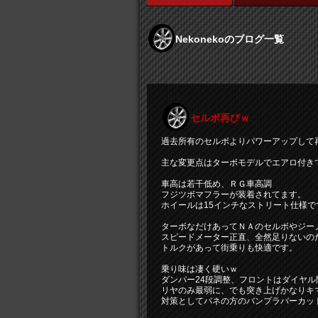
Nekonekoのブログ一覧
セルボ再びｗ
過去所有のセルボよりパワーアップして
主な変更点はターボモデルでエアロ付き
車高は若干低め、ＲＧ車高調
フジツボマフラーが装着されてます。
ホイールは15インチなストリート仕様で
ターボなだけあってＮＡのセルボやジー
スピードメーター正直、全然足りないの
トルクがあって街乗りも快適です。
乗り味は凄く硬いｗ
ダンパー24段調整、フロントはダイヤル
リヤのみ最弱に、でも突き上げかなりキ
対策としてバネの方のバンプラバーカッ