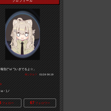
プロフィール
報告(*‘ω‘ *)いぎでるよ☆」
何シテル？
01/24 06:19
o
・ω・)ノ
3
67
フォロー
フォロワー