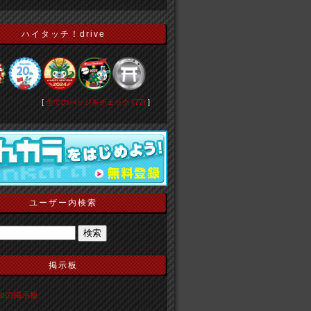
ハイタッチ！drive
[
全てのバッジをチェック (77)
]
ユーザー内検索
掲示板
ekoの掲示板