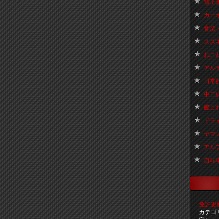
雪上走
カーオ
音楽・
スズキ
ねこね
アルテ
日常的
中二病
艦これ 
ドライブ
ヤマノ
アルファ
自転車 
免許更新ー
カテゴ