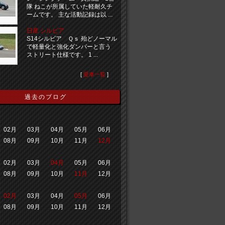
隊 ねこが所属していた軽耐久チ
ームです。 主な活動記録は以 ...
日産 シルビア
S14シルビア Ｑｓ 殆どノーマル
で軽量化と強化ダンパーと言う
ストリート仕様です。 1 ...
[
愛車一覧
]
過去のブログ
02月
03月
04月
05月
06月
08月
09月
10月
11月
12月
02月
03月
04月
05月
06月
08月
09月
10月
11月
12月
02月
03月
04月
05月
06月
08月
09月
10月
11月
12月