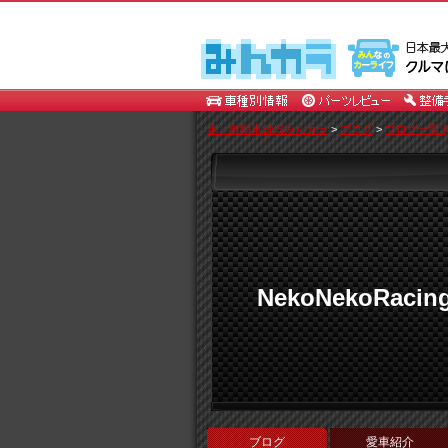
車・自動車SNSみんカラ
>
ブログ
>
ブログ一覧 [N
NekoNekoRacin
ブログ
愛車紹介