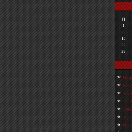
日
1
8
15
22
29
峠 ( 2
レース関
トゥディ
サーキッ
シルビア
ドライ
峠・シ