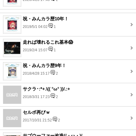
祝・みんカラ歴10年！
2019/5/1 04:02
1
走れば壊れるこれ基本😱
2019/2/4 15:07
1
祝・みんカラ歴9年！
2018/4/28 15:17
2
サクラ･:*+.\(( °ω° ))/.:+
2018/3/31 17:23
2
セルボ再びｗ
2017/10/31 21:52
2
サブウーファー改造(/・ω・)/