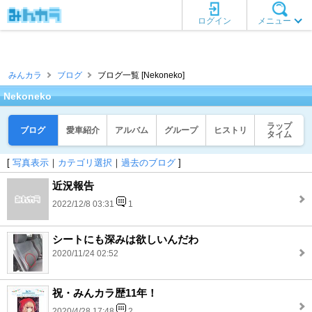
ログイン
メニュー
みんカラ
ブログ
ブログ一覧 [Nekoneko]
Nekoneko
ラップ
ブログ
愛車紹介
アルバム
グループ
ヒストリ
タイム
[
写真表示
｜
カテゴリ選択
｜
過去のブログ
]
近況報告
2022/12/8 03:31
1
シートにも深みは欲しいんだわ
2020/11/24 02:52
祝・みんカラ歴11年！
2020/4/28 17:48
2