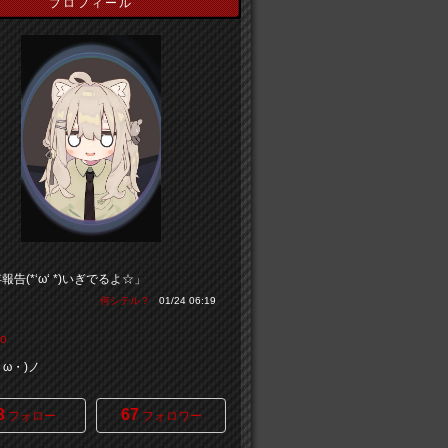
プロフィール
報告(*‘ω‘ *)いぎでるよ☆」
何シテル？
01/24 06:19
o
・ω・)ノ
3
67
フォロー
フォロワー