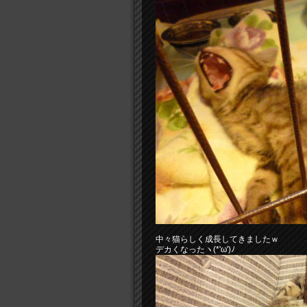
中々猫らしく成長してきましたｗ
デカくなったヽ(*'ω')ﾉ