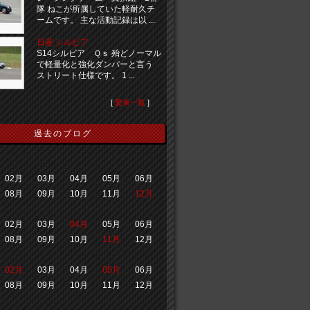
隊 ねこが所属していた軽耐久チ
ームです。 主な活動記録は以 ...
日産 シルビア
S14シルビア Ｑｓ 殆どノーマル
で軽量化と強化ダンパーと言う
ストリート仕様です。 1 ...
[
愛車一覧
]
過去のブログ
02月
03月
04月
05月
06月
08月
09月
10月
11月
12月
02月
03月
04月
05月
06月
08月
09月
10月
11月
12月
02月
03月
04月
05月
06月
08月
09月
10月
11月
12月