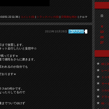
日
/10/31 22:11:36 |
コメント(0)
|
トラックバック(0)
|
日常的な何か
| クルマ
6
2013年10月28日
13
20
27
日まで放置します。
キット走行したいと妄想中☆
が残ってますｗ
道で感性をさらに磨きます。
峠 ( 2
言われるのが自分でも
レース関
でおりますｗ
トゥディ
サーキッ
ラスαの何かです。
シルビア
なったりしてるので
ドライ
後までついてゆけず
峠・シ