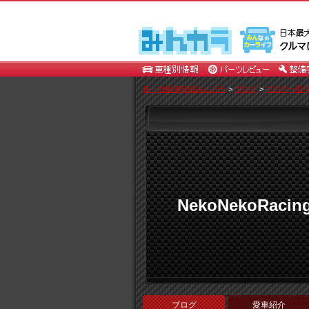
車・自動車SNSみんカラ
>
ブログ
>
ブログ一覧 [N
NekoNekoRacin
ブログ
愛車紹介