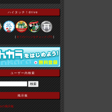
ハイタッチ！drive
[
全てのバッジをチェック (77)
]
ユーザー内検索
掲示板
ekoの掲示板