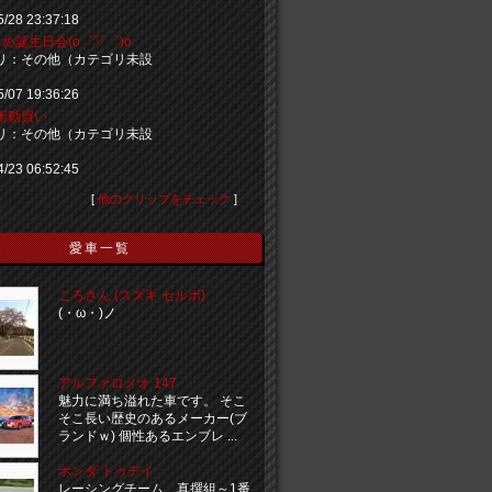
5/28 23:37:18
め誕生日会(o゜▽゜)o
リ：その他（カテゴリ未設
5/07 19:36:26
衝動買い
リ：その他（カテゴリ未設
4/23 06:52:45
[
他のクリップをチェック
]
愛車一覧
ころさん (スズキ セルボ)
(・ω・)ノ
アルファロメオ 147
魅力に満ち溢れた車です。 そこ
そこ長い歴史のあるメーカー(ブ
ランドｗ) 個性あるエンブレ ...
ホンダ トゥデイ
レーシングチーム 真撰組～1番