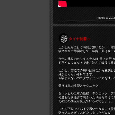
Posted at 2013
タイヤ到着～
しかし組みに行く時間が無いとか…日曜
後２本リヤ用調達して、年内一回はサー
今年の残りのカリキュラムは-雪上走行-
ドライ＆ウェットで走り込んで最後は雪
しかし、雪道での勢いは我ながら変態と
分かるぐらいキレてます。
４駆じゃないのでダウンヒルに力を注い
登りは車の性能とテクニック
ダウンヒルは車の性能 テクニック プ
何度も行き過ぎて刺さったり落ちそうに
その辺の加減が見えているのでしょう。
しかし下りでスパイク履いた８６には最
突っ込み過ぎてスピンしましたがｗｗ