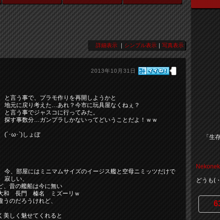
詳細表示
｜
シンプル表示
｜
写真表示
2013年10月31日
と言う事で、プラモ作りを再開しようかと
地元に戻り考えた…あれ？今市に玩具屋なくねぇ？
と言う事でジャスコに行ってみた。
探す事数分…ガンプラしかないってどいうことだよ！ｗｗ
(´･ω･`)しょぼ
「生存
Nekonek
今、部屋にはミニマムサイズのイージス艦と空母ニミッツだけで
寂しい、
どうも(
ど、昔の艦船は今に無い
大和 長門 榛名 ミズーリｗ
違うのだろうけれど、
6
く美しく魅せてくれると