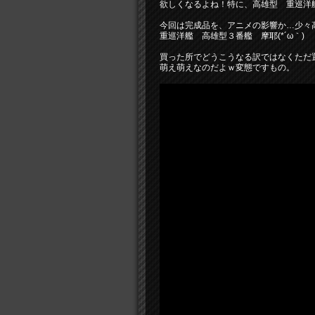
欲しくなるよね！特に、高雄型 重巡洋
今回は完成品を、アニメの影響か…少々
重巡洋艦 高雄型３番艦 摩耶(*´ω｀)
買った所でどうこうなる訳ではなくただ
萌え萌えなのだよｗ変態ですもの。