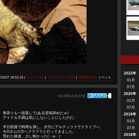
2022年
/10/27 19:52:15 |
コメント(0)
|
トラックバック(0)
|
日常的な何か
| ペット
01月
07月
2020年
2013年10月27日
01月
07月
車弄りも一段落して(ある意味諦めたｗ)
2019年
アイドル不調は気にしないことにしたのだ。
01月
半日部屋で時間を潰し、夕方にアルテッツァでドライブへ、
07月
今Oダムの方へフラフラと行ってきました。
2018年
荒れた林道、少し怖かった(・ω・)