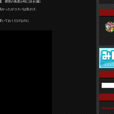
艦 煙突の角度が特に好き(爆)
高かったがコスパは良さげ、
置いておくだけなのに
Nekon