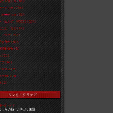
行＆雪ドリ ( 56 )
ーディオ ( 739 )
オーディオ ( 39 )
 セルボ HG21S ( 104 )
こわーるど ( 12 )
ッツァ ( 282 )
な何か ( 89 )
活動報告 ( 5 )
( 25 )
 ( 60 )
ススメ ( 9 )
147 ( 28 )
( 2 )
リンク・クリップ
(´･ω･`)
リ：その他（カテゴリ未設