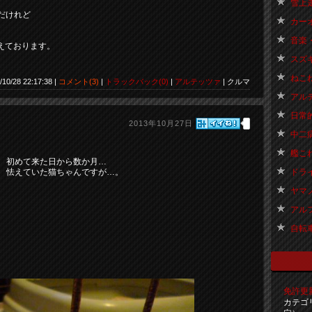
雪上走
だけれど
カーオ
。
音楽・
えております。
スズキ
ねこね
/10/28 22:17:38 |
コメント(3)
|
トラックバック(0)
|
アルテッツァ
| クルマ
アルテ
日常的
2013年10月27日
中二病
艦これ 
初めて来た日から数か月…
ドライブ
怯えていた猫ちゃんですが…。
ヤマノ
アルファ
自転車 
免許更新ー
カテゴ