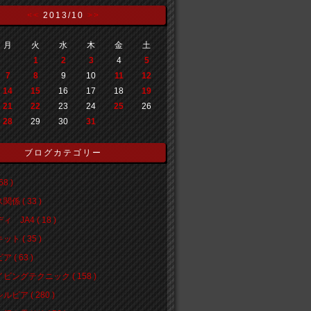
<<
2013/10
>>
月
火
水
木
金
土
1
2
3
4
5
7
8
9
10
11
12
14
15
16
17
18
19
21
22
23
24
25
26
28
29
30
31
ブログカテゴリー
68 )
係 ( 33 )
 JA4 ( 18 )
ト ( 35 )
 ( 63 )
ビングテクニック ( 158 )
ルビア ( 280 )