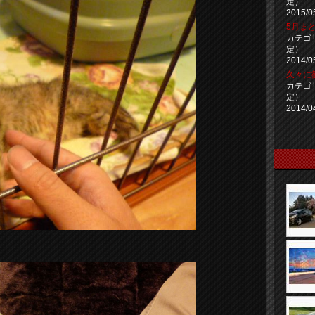
定）
2015/0
5月まと
カテゴ
定）
2014/0
久々に
カテゴ
定）
2014/0