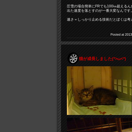
圧雪の場合簡単にFRでも100㎞超えるん
出た速度を落とすのが一番大変なんです
速さ＝しっかり止める技術だとぼくは考
Posted at 2013
猫が成長しました(*>ω<*)