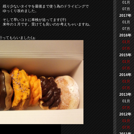
01月
残り少ないタイヤを最後まで使う為のドライビングで
07月
ゆっくり攻めました。
2017年
そして早いコトに車検が迫ってます(汗)
01月
来年の１月です。受けても良いのか考えちゃいますね。
07月
。
2016年
行ってもらいました(ぉ
01月
07月
2015年
01月
07月
2014年
01月
07月
2013年
01月
07月
2012年
01月
07月