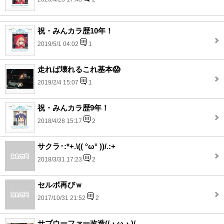
祝・みんカラ歴10年！
2019/5/1 04:02
1
走れば壊れるこれ基本😱
2019/2/4 15:07
1
祝・みんカラ歴9年！
2018/4/28 15:17
2
サクラ･:*+.\(( °ω° ))/.:+
2018/3/31 17:23
2
セルボ再びｗ
2017/10/31 21:52
2
サブウーファー改造(/・ω・)/