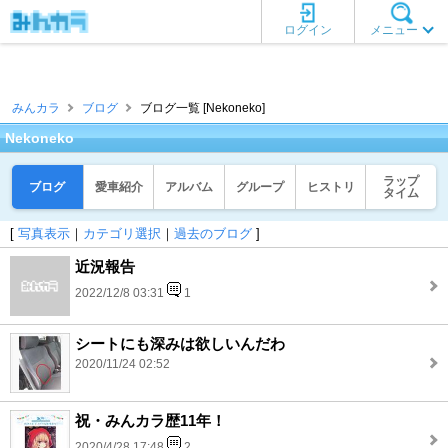
ログイン
メニュー
みんカラ
ブログ
ブログ一覧 [Nekoneko]
Nekoneko
ラップ
ブログ
愛車紹介
アルバム
グループ
ヒストリ
タイム
[
写真表示
｜
カテゴリ選択
｜
過去のブログ
]
近況報告
2022/12/8 03:31
1
シートにも深みは欲しいんだわ
2020/11/24 02:52
祝・みんカラ歴11年！
2020/4/28 17:48
2