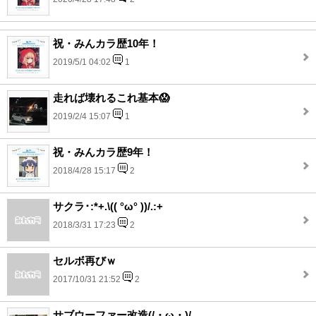
祝・みんカラ歴10年！
2019/5/1 04:02
1
走れば壊れるこれ基本😱
2019/2/4 15:07
1
祝・みんカラ歴9年！
2018/4/28 15:17
2
サクラ･:*+.\(( °ω° ))/.:+
2018/3/31 17:23
2
セルボ再びｗ
2017/10/31 21:52
2
サブウーファー改造(/・ω・)/