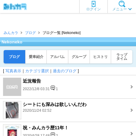
ログイン
メニュー
みんカラ
ブログ
ブログ一覧 [Nekoneko]
Nekoneko
ラップ
ブログ
愛車紹介
アルバム
グループ
ヒストリ
タイム
[
写真表示
｜
カテゴリ選択
｜
過去のブログ
]
近況報告
2022/12/8 03:31
1
シートにも深みは欲しいんだわ
2020/11/24 02:52
祝・みんカラ歴11年！
2020/4/28 17:48
2