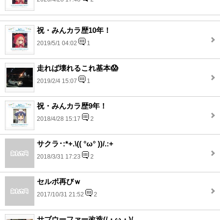
祝・みんカラ歴10年！
2019/5/1 04:02
1
走れば壊れるこれ基本😱
2019/2/4 15:07
1
祝・みんカラ歴9年！
2018/4/28 15:17
2
サクラ･:*+.\(( °ω° ))/.:+
2018/3/31 17:23
2
セルボ再びｗ
2017/10/31 21:52
2
サブウーファー改造(/・ω・)/