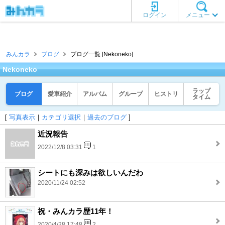
ログイン
メニュー
みんカラ
ブログ
ブログ一覧 [Nekoneko]
Nekoneko
ラップ
ブログ
愛車紹介
アルバム
グループ
ヒストリ
タイム
[
写真表示
｜
カテゴリ選択
｜
過去のブログ
]
近況報告
2022/12/8 03:31
1
シートにも深みは欲しいんだわ
2020/11/24 02:52
祝・みんカラ歴11年！
2020/4/28 17:48
2