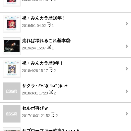
祝・みんカラ歴10年！
2019/5/1 04:02
1
走れば壊れるこれ基本😱
2019/2/4 15:07
1
祝・みんカラ歴9年！
2018/4/28 15:17
2
サクラ･:*+.\(( °ω° ))/.:+
2018/3/31 17:23
2
セルボ再びｗ
2017/10/31 21:52
2
サブウーファー改造(/・ω・)/