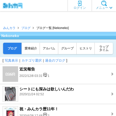
ログイン
メニュー
みんカラ
ブログ
ブログ一覧 [Nekoneko]
Nekoneko
ラップ
ブログ
愛車紹介
アルバム
グループ
ヒストリ
タイム
[
写真表示
｜
カテゴリ選択
｜
過去のブログ
]
近況報告
2022/12/8 03:31
1
シートにも深みは欲しいんだわ
2020/11/24 02:52
祝・みんカラ歴11年！
2020/4/28 17:48
2