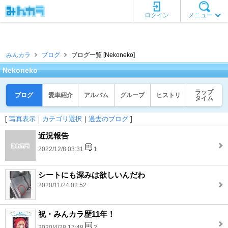
ログイン
メニュー
みんカラ
ブログ
ブログ一覧 [Nekoneko]
Nekoneko
ラップ
ブログ
愛車紹介
アルバム
グループ
ヒストリ
タイム
[
写真表示
｜
カテゴリ選択
｜
過去のブログ
]
近況報告
2022/12/8 03:31
1
シートにも深みは欲しいんだわ
2020/11/24 02:52
祝・みんカラ歴11年！
2020/4/28 17:48
2