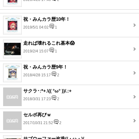
祝・みんカラ歴10年！
2019/5/1 04:02
1
走れば壊れるこれ基本😱
2019/2/4 15:07
1
祝・みんカラ歴9年！
2018/4/28 15:17
2
サクラ･:*+.\(( °ω° ))/.:+
2018/3/31 17:23
2
セルボ再びｗ
2017/10/31 21:52
2
サブウーファー改造(/・ω・)/