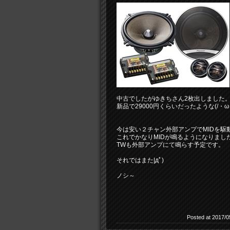
中古でしたがゆきちさん2枚出しました
新品で29000円くらいだったような(/・ω・
今は安い２チャン外部アンプでMIDを駆
これでかなりMIDが鳴るようになりまし
TWも外部アンプにて鳴らす予定です。
それではまた|дﾟ)
ノシ～
Posted at 2017/0