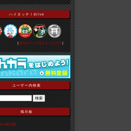
ハイタッチ！drive
[
全てのバッジをチェック (77)
]
ユーザー内検索
掲示板
ekoの掲示板