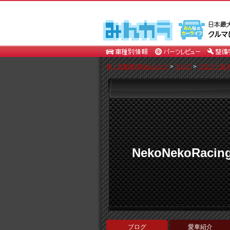
車・自動車SNSみんカラ
>
ブログ
>
ブログ一覧 [N
NekoNekoRacin
ブログ
愛車紹介