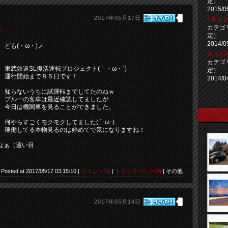
定）
2015/0
2017年05月17日
5月まと
カテゴ
は
定）
2014/0
ども(・ω・)ノ
久々に
カテゴ
東武鉄道SL復活運転プロジェクト(｀・ω・´)
定）
運行開始まで８５日です！
2014/0
知らないうちに試運転までしてたのねｗ
ブルーの客車は最近確認してましたが
今日は機関車を見ることができました。
何やらすごくモクモクしてました(;´･ω･)
稼働してる本物見るのは始めてで気になりますね！
なぁ（遠い目
Posted at 2017/05/17 03:15:10 |
コメント(0)
|
トラックバック(0)
| その他
2017年05月14日