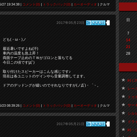
5/27 19:34:38 |
コメント(0)
|
トラックバック(0)
|
カーオーディオ
| クルマ
日
2017年05月23日
7
ども(・ω・)ノ
14
21
最近暑いですよね(汗)
車内の温度も急上昇！
28
両面テープ止めのＴＷがゴロンと落ちてる
今日この頃です|дﾟ)
取り付けたスピーカーはこんな感じです♪
現在は各ユニットのゲインやら音量調整してます。
峠 ( 2
ドアのデッドングが緩いのでそれなりですが(ノД`)・゜・。
レース関
トゥディ
サーキッ
5/23 08:39:26 |
コメント(0)
|
トラックバック(0)
|
カーオーディオ
| クルマ
シルビア
ドライ
2017年05月21日
峠・シ