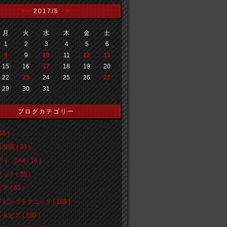
<<
2017/5
>>
月
火
水
木
金
土
1
2
3
4
5
6
8
9
10
11
12
13
15
16
17
18
19
20
22
23
24
25
26
27
29
30
31
ブログカテゴリー
68 )
係 ( 33 )
 JA4 ( 18 )
ト ( 35 )
 ( 63 )
ビングテクニック ( 158 )
ルビア ( 280 )