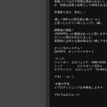
安物パーツなので音質は求められないし
が、音質は自然と結果として表現される
早速取り付け、音出し！
凄い！MIDとの音圧差が凄い(;´･ω･)
と思ったらゲイン高くなってた（爆）
調整後の感想！
15000円払った価値はあったと思います
ズバッと奥行が広がりました。
音質的には何とも面白味はない感じです
ざっと今のシステム！
DEH970 ネットワークモード
‐アンプ‐
ツイーター カロツェリア GMD‐6400
ミッド エクスタント302ａ
サブウーファ‐ カロツェリア TS-WX12
です(｀・ω・´)
‐今後の予定‐
ドアのデッドニングを本格化しますｗ
それではまたω・)ノ