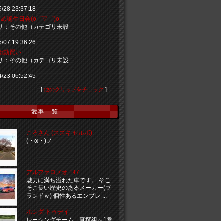
5/28 23:37:18
め誕生日会(o゜▽゜)o
リ：その他（カテゴリ未設
5/07 19:36:26
衝動買い
リ：その他（カテゴリ未設
4/23 06:52:45
[
他のクリップをチェック
]
愛車一覧
ころさん (スズキ セルボ)
(・ω・)ノ
アルファロメオ 147
魅力に満ち溢れた車です。 そこ
そこ長い歴史のあるメーカー(ブ
ランドｗ) 個性あるエンブレ ...
ホンダ トゥデイ
レーシングチーム 真撰組～1番