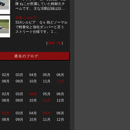
隊 ねこが所属していた軽耐久チ
ームです。 主な活動記録は以 ...
日産 シルビア
S14シルビア Ｑｓ 殆どノーマル
で軽量化と強化ダンパーと言う
ストリート仕様です。 1 ...
[
愛車一覧
]
過去のブログ
02月
03月
04月
05月
06月
08月
09月
10月
11月
12月
02月
03月
04月
05月
06月
08月
09月
10月
11月
12月
02月
03月
04月
05月
06月
08月
09月
10月
11月
12月