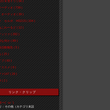
行＆雪ドリ ( 56 )
ーディオ ( 739 )
オーディオ ( 39 )
 セルボ HG21S ( 104 )
こわーるど ( 12 )
ッツァ ( 282 )
な何か ( 89 )
活動報告 ( 5 )
( 25 )
 ( 60 )
ススメ ( 9 )
147 ( 28 )
( 2 )
リンク・クリップ
(´･ω･`)
リ：その他（カテゴリ未設