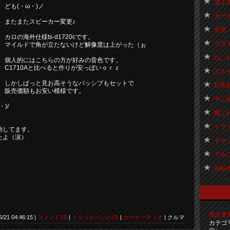
雪上走
ども(・ω・)ノ
カーオ
またまたスピーカー変更♪
音楽・
カロの海外仕様ts-d1720cです。
スズキ
マイルドで角が立たないけど解像度は上がった（ぉ
ねこね
個人的にはこちらの方が好みの音色です。
C1710Aと比べると作りが安っぽいｏｒｚ
アルテ
しかしぱっと見お高そうなパッシブもセットで
日常的
販売価額もお安い模様です。
。
中二病
)/
艦これ 
ドライブ
動してます。
たよ（涙）
ヤマノ
アルファ
自転車 
免許更新ー
5/21 04:46:15 |
コメント(0)
|
トラックバック(0)
|
カーオーディオ
| クルマ
カテゴ