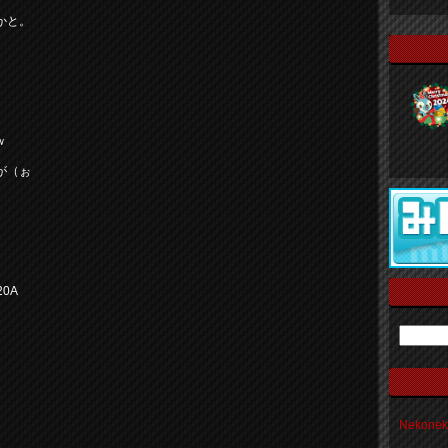
。
かと。
ｗ
が（ぉ
0A
Nekon