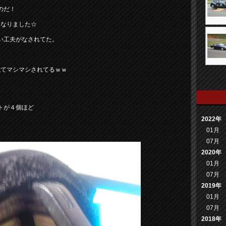
のだ！
になりました☆
い工夫がなされてた。
ねてマシマシされてるｗｗ
トが４個ほど
2022年
01月
07月
2020年
01月
07月
2019年
01月
07月
2018年