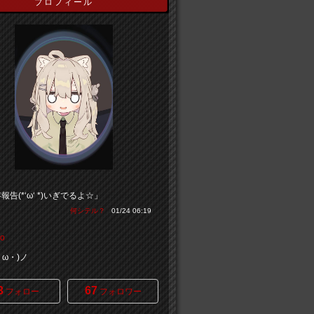
プロフィール
報告(*‘ω‘ *)いぎでるよ☆」
何シテル？
01/24 06:19
o
・ω・)ノ
3
67
フォロー
フォロワー