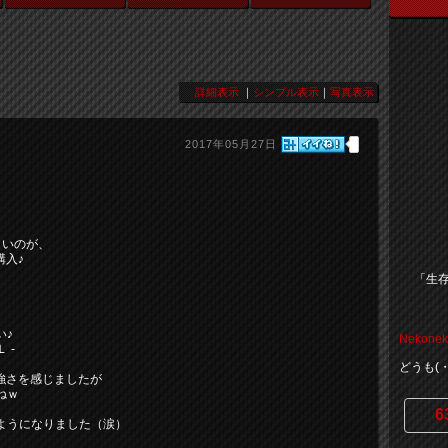
詳細表示
｜
シンプル表示
｜
写真表示
2017年05月27日
。
ょいのが、
購入♪
「生存
い♪
Nekonek
 ‐
どうも(
力強さを感じましたが
ねｗ
6
ようになりました（涙）