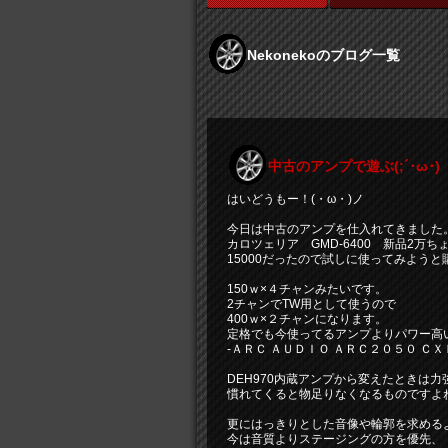
Nekonekoのブログ一覧
中古のアンプで遊ぶ(;´･ω･)
はいどうもー！(・ω・)ノ
今日は中古のアンプを仕入れてきました
カロツェリア GMD-6400 新品2万ち
15000だったので試しに使ってみようと
150ｗ×４チャンみたいです。
2チャンでTW用として使うので
400ｗ×２チャンになります。
定格でも今使ってるアンプよりパワー高
‐ＡＲＣ ＡＵＤＩＯ ＡＲＣ２０５０ ＣＸＬ
DEH970内蔵アンプから変えたときは
慣れてくると物足りなくなるものですよ
更にはっきりとした音像や輪郭を求める
今は音質よりステージングの方を優先、