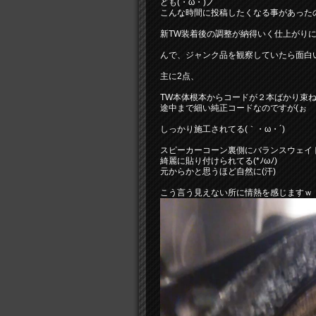
ども(・ω・)ノ
こんな時間に投稿したくなる事があった
新TW装着後の調整が納得いく仕上がり
んで、ジャンク品を観察していたら面白
主に2点、
TW本体根本からコードが２本ばかり束
途中まで細い純正コードなのですが(ぉ
しっかり施工されてる(｀・ω・´)
スピーカーコーン裏側にバランスウェイ
綺麗に貼り付けられてる(*ﾉωﾉ)
元からかと思うほど自然に(汗)
こう言う見えない所に情熱を感じますｗ