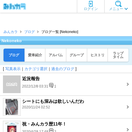
ログイン
メニュー
みんカラ
ブログ
ブログ一覧 [Nekoneko]
Nekoneko
ラップ
ブログ
愛車紹介
アルバム
グループ
ヒストリ
タイム
[
写真表示
｜
カテゴリ選択
｜
過去のブログ
]
近況報告
2022/12/8 03:31
1
シートにも深みは欲しいんだわ
2020/11/24 02:52
祝・みんカラ歴11年！
2020/4/28 17:48
2