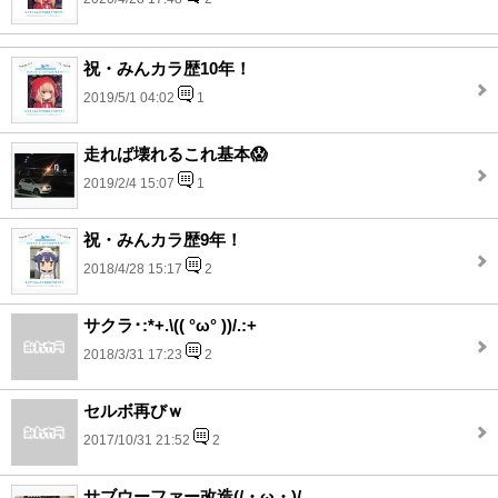
祝・みんカラ歴10年！
2019/5/1 04:02
1
走れば壊れるこれ基本😱
2019/2/4 15:07
1
祝・みんカラ歴9年！
2018/4/28 15:17
2
サクラ･:*+.\(( °ω° ))/.:+
2018/3/31 17:23
2
セルボ再びｗ
2017/10/31 21:52
2
サブウーファー改造(/・ω・)/