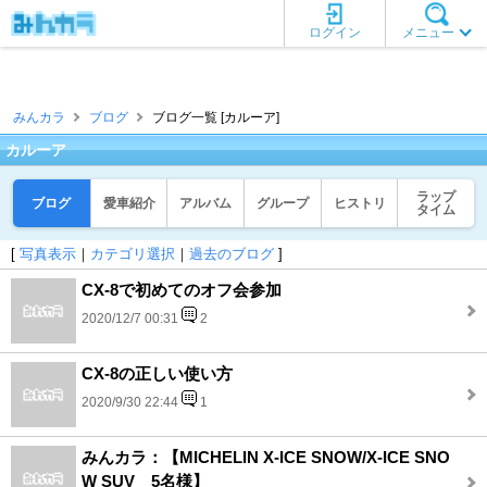
ログイン
メニュー
みんカラ
ブログ
ブログ一覧 [カルーア]
カルーア
ラップ
ブログ
愛車紹介
アルバム
グループ
ヒストリ
タイム
[
写真表示
｜
カテゴリ選択
｜
過去のブログ
]
CX-8で初めてのオフ会参加
2020/12/7 00:31
2
CX-8の正しい使い方
2020/9/30 22:44
1
みんカラ：【MICHELIN X-ICE SNOW/X-ICE SNO
W SUV 5名様】