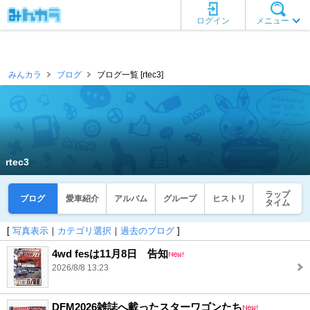
ログイン
メニュー
みんカラ
ブログ
ブログ一覧 [rtec3]
rtec3
ラップ
ブログ
愛車紹介
アルバム
グループ
ヒストリ
タイム
[
写真表示
｜
カテゴリ選択
｜
過去のブログ
]
4wd fesは11月8日 告知
2026/8/8 13:23
DFM2026雑誌へ載ったスターワゴンたち