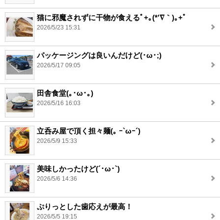
猫に邪魔されずに干物が食えるﾟ+｡(*′∇｀)｡+ﾟ
2026/5/23 15:31
パッケージングは良いんだけど(･ω･;)
2026/5/17 09:05
田舎食堂(｡･ω･｡)
2026/5/16 16:03
立呑み屋で頂く担々麺(｡ ｰ`ωｰ´)
2026/5/9 15:33
美味しかったけど(´･ω･`)
2026/5/6 14:36
ぷりっとした歯応えが最高！
2026/5/5 19:15