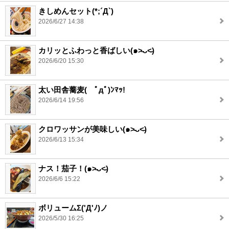
きしめんセット(*;´Д`)
2026/6/27 14:38
カリッとふわっと香ばしい(๑˃̵ᴗ˂̵)
2026/6/20 15:30
太い田舎蕎麦( ﾟдﾟ)ﾝﾏｯ!
2026/6/14 19:56
クロワッサンが美味しい(๑˃̵ᴗ˂̵)
2026/6/13 15:34
ナス！茄子！(๑˃̵ᴗ˂̵)
2026/6/6 15:22
ボリュームΣ('Д'ﾉ)ノ
2026/5/30 16:25