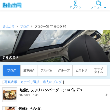
ログイン
メニュー
みんカラ
ブログ
ブログ一覧 [７ＧのＯＰ]
７ＧのＯＰ
ラップ
ブログ
愛車紹介
アルバム
グループ
ヒストリ
タイム
[
写真表示
｜
カテゴリ選択
｜
過去のブログ
]
肉感たっぷりハンバーグ╭( ･ㅂ･)و̑ ｸﾞｯ
2026/8/1 15:35
気軽にうなぎ。