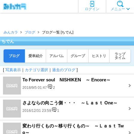
ログイン
メニュー
みんカラ
ブログ
ブログ一覧 [ちでん]
ちでん
ラップ
ブログ
愛車紹介
アルバム
グループ
ヒストリ
タイム
[
写真表示
｜
カテゴリ選択
｜
過去のブログ
]
To Forever soul NISHIKEN ～ Encore～
2018/9/5 01:47
2
さよならの向こう側・・・ ～Ｌａｓｔ One～
2016/12/31 23:59
1
変わり行くもの～移り行くもの～ ～Ｌａｓｔ Tw
o～