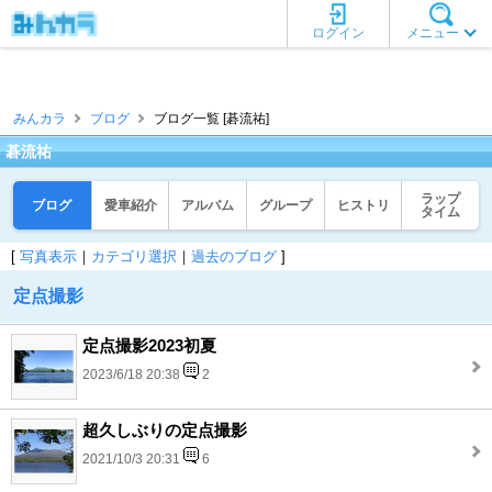
ログイン
メニュー
みんカラ
ブログ
ブログ一覧 [碁流祐]
碁流祐
ラップ
ブログ
愛車紹介
アルバム
グループ
ヒストリ
タイム
[
写真表示
｜
カテゴリ選択
｜
過去のブログ
]
定点撮影
定点撮影2023初夏
2023/6/18 20:38
2
超久しぶりの定点撮影
2021/10/3 20:31
6