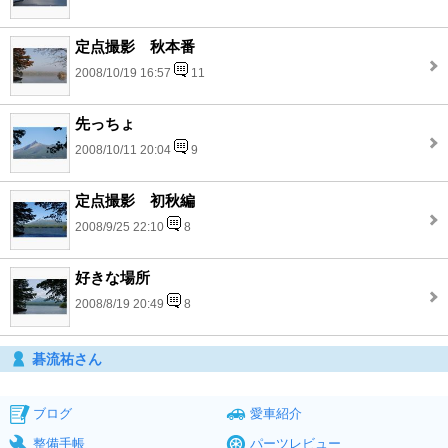
定点撮影 秋本番
2008/10/19 16:57
11
先っちょ
2008/10/11 20:04
9
定点撮影 初秋編
2008/9/25 22:10
8
好きな場所
2008/8/19 20:49
8
碁流祐さん
ブログ
愛車紹介
整備手帳
パーツレビュー