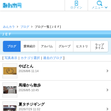
ログイン
メニュー
みんカラ
ブログ
ブログ一覧 [ＪＥＦ]
ＪＥＦ
ラップ
ブログ
愛車紹介
アルバム
グループ
ヒストリ
タイム
[
写真表示
｜
カテゴリ選択
｜
過去のブログ
]
やばとん
2026/8/6 11:14
馬場から散歩
2026/8/5 10:45
夏タチジギング
2026/7/29 11:02