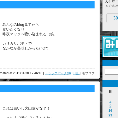
える 絵
ｓで お
30
みんなのblog見てたら
食いたくなり
昨夜マックへ吸い込まれる（笑）
カリカリポテトで
なかなか美味しかった(^O^)
osted at 2011/01/30 17:46:10 |
トラックバック(0)
|
日記
| モブログ
日
2
9
これは黒いし火山灰かな？！
16
23
こっちまで飛んでくるんすね～