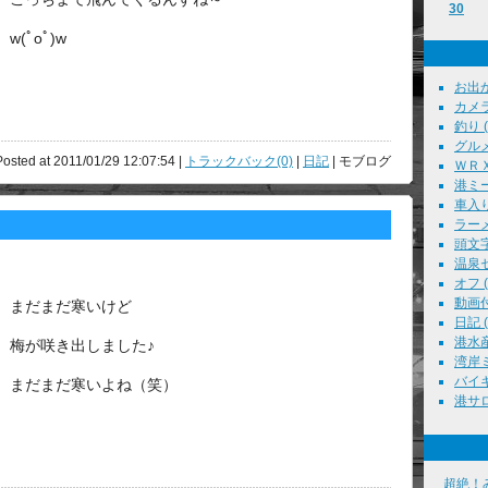
30
w(ﾟoﾟ)w
お出かけ
カメラ
釣り ( 
グルメ 
osted at 2011/01/29 12:07:54 |
トラックバック(0)
|
日記
| モブログ
ＷＲＸ 
港ミー
車入り
ラーメン
頭文字Ｄ
温泉セ
オフ ( 
動画付
まだまだ寒いけど
日記 ( 
港水産
梅が咲き出しました♪
湾岸ミ
バイキ
まだまだ寒いよね（笑）
港サロン
超絶！