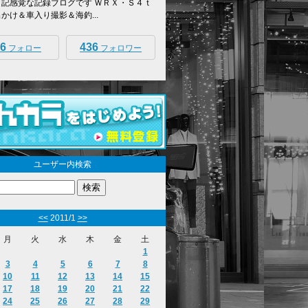
日記感覚な記録ブログです ＷＲＸ・Ｓ４ｔ
出かけ＆車入り撮影＆海釣...
6
436
フォロー
フォロワー
ユーザー内検索
<<
2011/1
>>
月
火
水
木
金
土
1
3
4
5
6
7
8
10
11
12
13
14
15
17
18
19
20
21
22
24
25
26
27
28
29