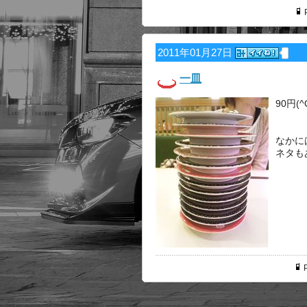
P
2011年01月27日
一皿
90円(^
なかに
ネタも
P