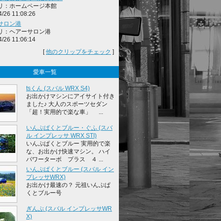
リ：ホームページ本館
4/26 11:08:26
サロン港
リ：ヘアーサロン港
4/26 11:06:14
[
他のクリップをチェック
]
愛車一覧
tsくん (スバル WRX S4)
お出かけマシンにアイサイト付き
ました♪ 大人のスポーツセダン
「超！実用的で楽な車」 ...
いんぷぱくとブルー・ぐふ (スバ
ル インプレッサ WRX STI)
いんぷぱくとブルー 実用的で楽
な、お出かけ快速マシン。 ハイ
パワーターボ プラス ４ ...
いんぷぱくとブルー (スバル イン
プレッサWRX)
お出かけ最速の？ 元祖いんぷぱ
くとブルー号
ぎんぷ (スバル インプレッサWR
X)