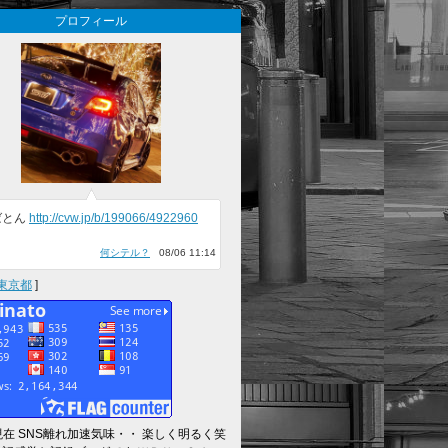
プロフィール
ばとん
http://cvw.jp/b/199066/4922960
何シテル？
08/06 11:14
東京都
]
～現在 SNS離れ加速気味・・ 楽しく明るく笑