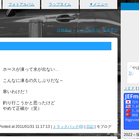
フォトアルバム
ラップタイム
▼メニュー
詳細表示
｜
シンプル表示
｜
写真表示
「や
ホースが凍って水が出ない…
7/
」
こんなに凍るの久しぶりだな～
ＪＥＦ
[
寒いわけだ！
釣り行こうかと思ったけど
やめて正確か（笑）
osted at 2011/01/31 11:17:13 |
トラックバック(0)
|
日記
| モブログ
2022