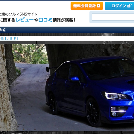
覧 [ＪＥＦ]