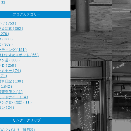
31
ブログカテゴリー
 ( 753 )
＆写真 ( 362 )
276 )
( 380 )
( 369 )
ティング ( 151 )
おすすめスポット ( 56 )
道 ( 300 )
 ( 258 )
ミナー ( 74 )
71 )
き日記 ( 130 )
1,842 )
研究所？ ( 4 )
ッドナイト ( 14 )
ング食べ放題 ( 11 )
 ( 24 )
リンク・クリップ
みなとびより（港日和）