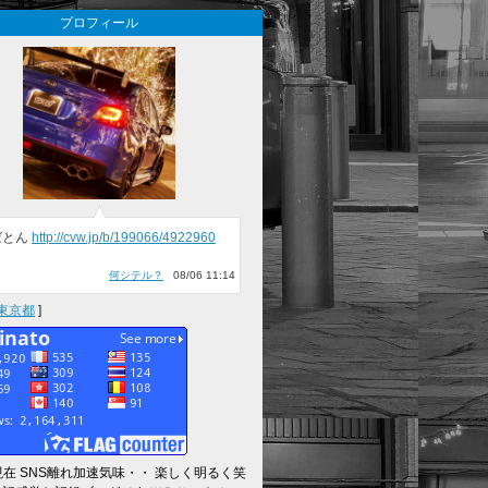
プロフィール
ばとん
http://cvw.jp/b/199066/4922960
何シテル？
08/06 11:14
東京都
]
～現在 SNS離れ加速気味・・ 楽しく明るく笑