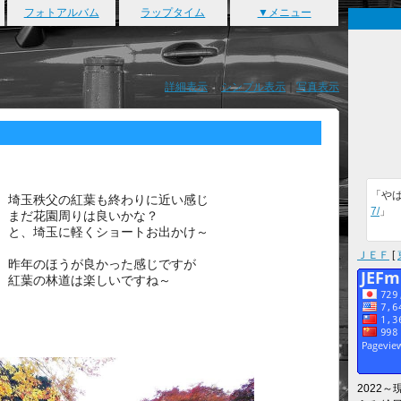
フォトアルバム
ラップタイム
▼メニュー
詳細表示
｜
シンプル表示
｜
写真表示
「や
埼玉秩父の紅葉も終わりに近い感じ
7/
」
まだ花園周りは良いかな？
と、埼玉に軽くショートお出かけ～
ＪＥＦ
[
昨年のほうが良かった感じですが
紅葉の林道は楽しいですね～
2022