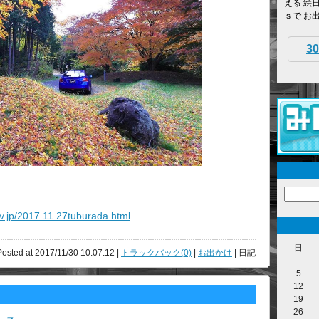
える 絵
ｓで お
30
rv.jp/2017.11.27tuburada.html
日
Posted at 2017/11/30 10:07:12 |
トラックバック(0)
|
お出かけ
| 日記
5
12
19
26