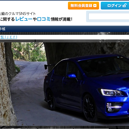
覧 [ＪＥＦ]