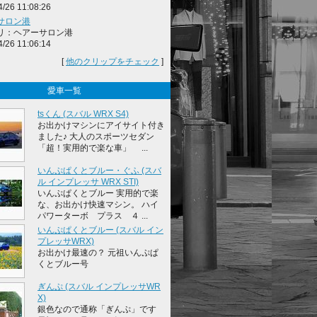
4/26 11:08:26
サロン港
リ：ヘアーサロン港
4/26 11:06:14
[
他のクリップをチェック
]
愛車一覧
tsくん (スバル WRX S4)
お出かけマシンにアイサイト付き
ました♪ 大人のスポーツセダン
「超！実用的で楽な車」 ...
いんぷぱくとブルー・ぐふ (スバ
ル インプレッサ WRX STI)
いんぷぱくとブルー 実用的で楽
な、お出かけ快速マシン。 ハイ
パワーターボ プラス ４ ...
いんぷぱくとブルー (スバル イン
プレッサWRX)
お出かけ最速の？ 元祖いんぷぱ
くとブルー号
ぎんぷ (スバル インプレッサWR
X)
銀色なので通称「ぎんぷ」です