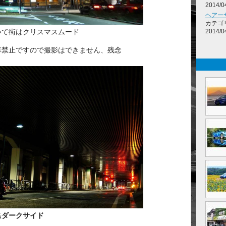
2014/0
ヘアー
カテゴ
2014/0
いて街はクリスマスムード
車禁止ですので撮影はできません、残念
転
ダークサイド