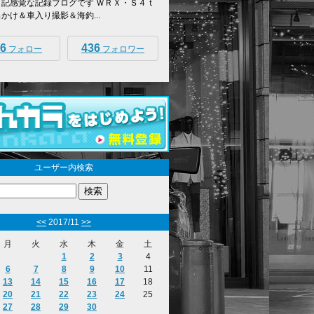
日記感覚な記録ブログです ＷＲＸ・Ｓ４ｔ
出かけ＆車入り撮影＆海釣...
6
436
フォロー
フォロワー
ユーザー内検索
<<
2017/11
>>
月
火
水
木
金
土
1
2
3
4
6
7
8
9
10
11
13
14
15
16
17
18
20
21
22
23
24
25
27
28
29
30