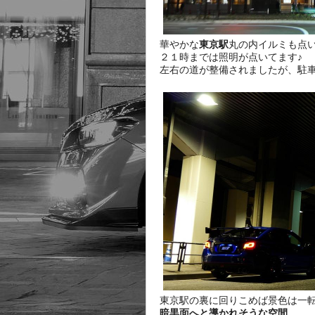
華やかな
東京駅
丸の内イルミも点
２１時までは照明が点いてます♪
左右の道が整備されましたが、駐
東京駅の裏に回りこめば景色は一
暗黒面へと導かれそうな空間