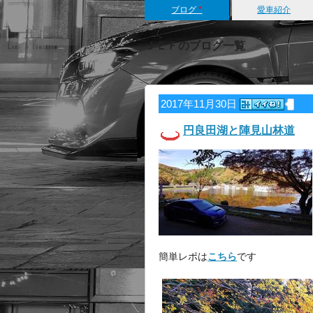
ブログ
*
愛車紹介
ＪＥＦのブログ一覧
2017年11月30日
円良田湖と陣見山林道
簡単レポは
こちら
です