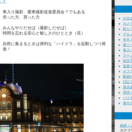
１７
車入り撮影、愛車撮影促進委員会？でもある
売った方、買った方
お出かけ
カメラ
みんなやりだせば（撮影しだせば）
釣り ( 
時間を忘れる安心と愉しさのひととき（笑）
グルメ 
ＷＲＸ 
自然に集まるときは便利な「ハイドラ」を起動しつつ発
港ミー
進！
車入り
ラーメン
頭文字Ｄ
温泉セ
オフ ( 
動画付
日記 ( 
港水産
湾岸ミ
バイキ
港サロン
超絶！
カテゴ