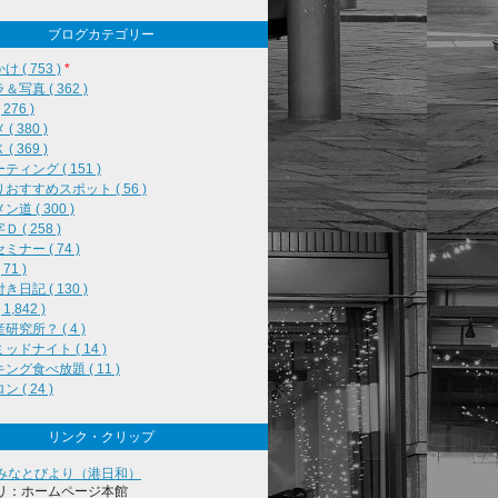
ブログカテゴリー
 ( 753 )
*
＆写真 ( 362 )
276 )
( 380 )
( 369 )
ティング ( 151 )
おすすめスポット ( 56 )
道 ( 300 )
 ( 258 )
ミナー ( 74 )
71 )
き日記 ( 130 )
1,842 )
研究所？ ( 4 )
ッドナイト ( 14 )
ング食べ放題 ( 11 )
 ( 24 )
リンク・クリップ
みなとびより（港日和）
リ：ホームページ本館