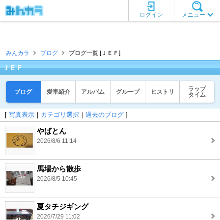
ログイン
メニュー
みんカラ
ブログ
ブログ一覧 [ＪＥＦ]
ＪＥＦ
ラップ
ブログ
愛車紹介
アルバム
グループ
ヒストリ
タイム
[
写真表示
｜
カテゴリ選択
｜
過去のブログ
]
やばとん
2026/8/6 11:14
馬場から散歩
2026/8/5 10:45
夏タチジギング
2026/7/29 11:02