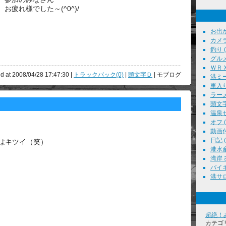
お疲れ様でした～(^0^)/
お出かけ
カメラ
釣り ( 
グルメ 
ＷＲＸ 
d at 2008/04/28 17:47:30 |
トラックバック(0)
|
頭文字Ｄ
| モブログ
港ミー
車入り
ラーメン
頭文字Ｄ
温泉セ
オフ ( 
動画付
日記 ( 
はキツイ（笑）
港水産
湾岸ミ
バイキ
港サロン
超絶！
カテゴ