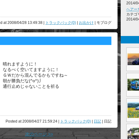
2014/0
ヘアー
カテゴ
2014/0
d at 2008/04/28 13:49:38 |
トラックバック(0)
|
お出かけ
| モブログ
晴れますように！
なるべく空いてますように！
ＧＷだから混んでるかもですね～
朝が勝負だな(^o^)丿
通行止めじゃないことを祈る
Posted at 2008/04/27 21:59:24 |
トラックバック(0)
|
日記
| 日記
次のページ >>