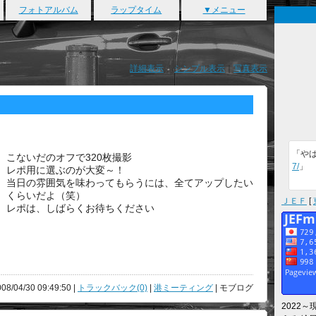
フォトアルバム
ラップタイム
▼メニュー
詳細表示
｜
シンプル表示
｜
写真表示
「や
こないだのオフで320枚撮影
7/
」
レポ用に選ぶのが大変～！
当日の雰囲気を味わってもらうには、全てアップしたい
くらいだよ（笑）
ＪＥＦ
[
レポは、しばらくお待ちください
008/04/30 09:49:50 |
トラックバック(0)
|
港ミーティング
| モブログ
2022