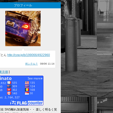
プロフィール
ばとん
http://cvw.jp/b/199066/4922960
何シテル？
08/06 11:14
東京都
]
～現在 SNS離れ加速気味・・ 楽しく明るく笑