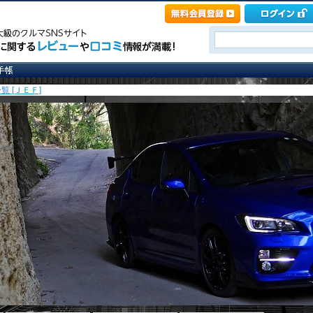
覧 [ＪＥＦ]