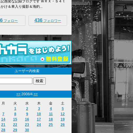
日記感覚な記録ブログです ＷＲＸ・Ｓ４ｔ
出かけ＆車入り撮影＆海釣...
6
436
フォロー
フォロワー
ユーザー内検索
<<
2008/4
>>
月
火
水
木
金
土
1
2
3
4
5
7
8
9
10
11
12
14
15
16
17
18
19
21
22
23
24
25
26
28
29
30