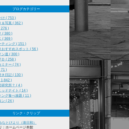
ブログカテゴリー
 ( 753 )
＆写真 ( 362 )
276 )
( 380 )
( 369 )
ティング ( 151 )
おすすめスポット ( 56 )
道 ( 300 )
 ( 258 )
ミナー ( 74 )
71 )
き日記 ( 130 )
1,842 )
研究所？ ( 4 )
ッドナイト ( 14 )
ング食べ放題 ( 11 )
 ( 24 )
リンク・クリップ
みなとびより（港日和）
リ：ホームページ本館