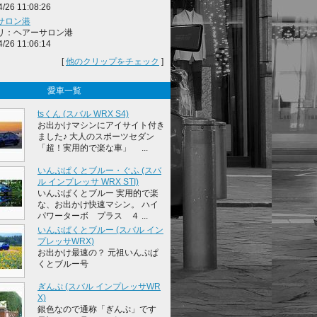
4/26 11:08:26
サロン港
リ：ヘアーサロン港
4/26 11:06:14
[
他のクリップをチェック
]
愛車一覧
tsくん (スバル WRX S4)
お出かけマシンにアイサイト付き
ました♪ 大人のスポーツセダン
「超！実用的で楽な車」 ...
いんぷぱくとブルー・ぐふ (スバ
ル インプレッサ WRX STI)
いんぷぱくとブルー 実用的で楽
な、お出かけ快速マシン。 ハイ
パワーターボ プラス ４ ...
いんぷぱくとブルー (スバル イン
プレッサWRX)
お出かけ最速の？ 元祖いんぷぱ
くとブルー号
ぎんぷ (スバル インプレッサWR
X)
銀色なので通称「ぎんぷ」です