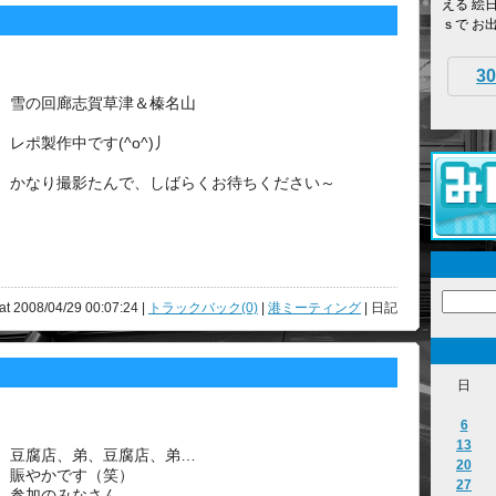
える 絵
ｓで お
30
雪の回廊志賀草津＆榛名山
レポ製作中です(^o^)丿
かなり撮影たんで、しばらくお待ちください～
at 2008/04/29 00:07:24 |
トラックバック(0)
|
港ミーティング
| 日記
日
6
13
豆腐店、弟、豆腐店、弟…
20
賑やかです（笑）
27
参加のみなさん