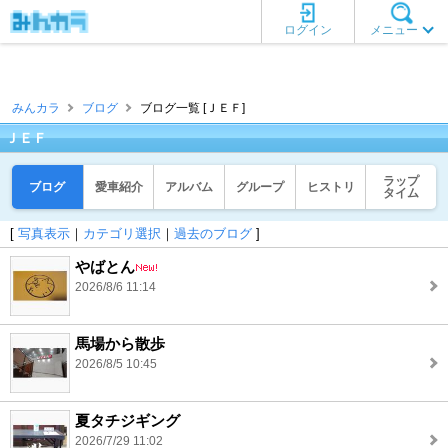
ログイン
メニュー
みんカラ
ブログ
ブログ一覧 [ＪＥＦ]
ＪＥＦ
ラップ
ブログ
愛車紹介
アルバム
グループ
ヒストリ
タイム
[
写真表示
｜
カテゴリ選択
｜
過去のブログ
]
やばとん
2026/8/6 11:14
馬場から散歩
2026/8/5 10:45
夏タチジギング
2026/7/29 11:02