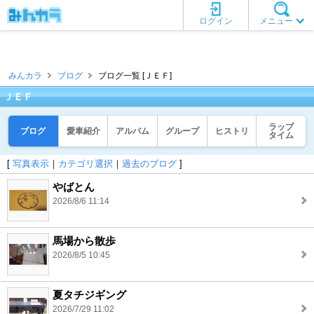
ログイン
メニュー
みんカラ
ブログ
ブログ一覧 [ＪＥＦ]
ＪＥＦ
ラップ
ブログ
愛車紹介
アルバム
グループ
ヒストリ
タイム
[
写真表示
｜
カテゴリ選択
｜
過去のブログ
]
やばとん
2026/8/6 11:14
馬場から散歩
2026/8/5 10:45
夏タチジギング
2026/7/29 11:02