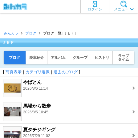
ログイン
メニュー
みんカラ
ブログ
ブログ一覧 [ＪＥＦ]
ＪＥＦ
ラップ
ブログ
愛車紹介
アルバム
グループ
ヒストリ
タイム
[
写真表示
｜
カテゴリ選択
｜
過去のブログ
]
やばとん
2026/8/6 11:14
馬場から散歩
2026/8/5 10:45
夏タチジギング
2026/7/29 11:02