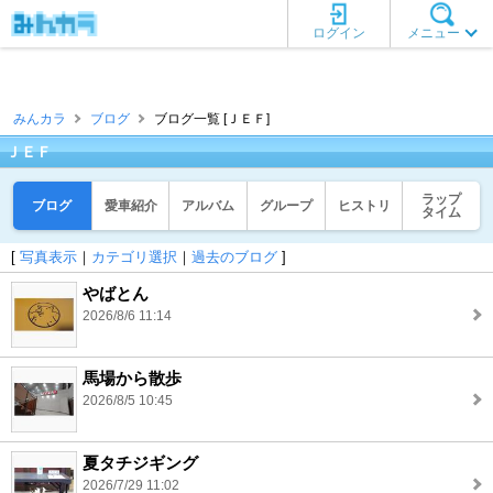
ログイン
メニュー
みんカラ
ブログ
ブログ一覧 [ＪＥＦ]
ＪＥＦ
ラップ
ブログ
愛車紹介
アルバム
グループ
ヒストリ
タイム
[
写真表示
｜
カテゴリ選択
｜
過去のブログ
]
やばとん
2026/8/6 11:14
馬場から散歩
2026/8/5 10:45
夏タチジギング
2026/7/29 11:02