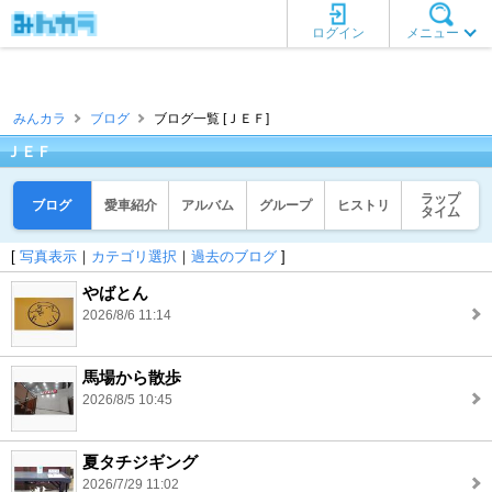
ログイン
メニュー
みんカラ
ブログ
ブログ一覧 [ＪＥＦ]
ＪＥＦ
ラップ
ブログ
愛車紹介
アルバム
グループ
ヒストリ
タイム
[
写真表示
｜
カテゴリ選択
｜
過去のブログ
]
やばとん
2026/8/6 11:14
馬場から散歩
2026/8/5 10:45
夏タチジギング
2026/7/29 11:02