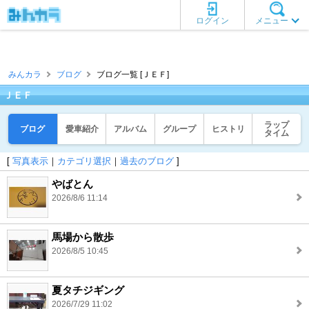
ログイン
メニュー
みんカラ
ブログ
ブログ一覧 [ＪＥＦ]
ＪＥＦ
ラップ
ブログ
愛車紹介
アルバム
グループ
ヒストリ
タイム
[
写真表示
｜
カテゴリ選択
｜
過去のブログ
]
やばとん
2026/8/6 11:14
馬場から散歩
2026/8/5 10:45
夏タチジギング
2026/7/29 11:02