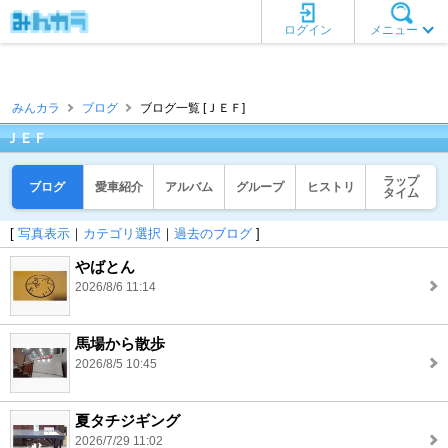
ログイン
メニュー
みんカラ
ブログ
ブログ一覧 [ＪＥＦ]
ＪＥＦ
ラップ
ブログ
愛車紹介
アルバム
グループ
ヒストリ
タイム
[
写真表示
｜
カテゴリ選択
｜
過去のブログ
]
やばとん
2026/8/6 11:14
馬場から散歩
2026/8/5 10:45
夏タチジギング
2026/7/29 11:02