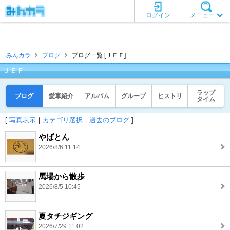
ログイン
メニュー
みんカラ
ブログ
ブログ一覧 [ＪＥＦ]
ＪＥＦ
ラップ
ブログ
愛車紹介
アルバム
グループ
ヒストリ
タイム
[
写真表示
｜
カテゴリ選択
｜
過去のブログ
]
やばとん
2026/8/6 11:14
馬場から散歩
2026/8/5 10:45
夏タチジギング
2026/7/29 11:02