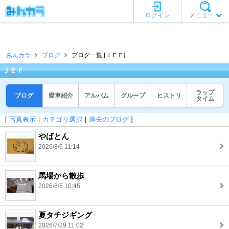
ログイン
メニュー
みんカラ
ブログ
ブログ一覧 [ＪＥＦ]
ＪＥＦ
ラップ
ブログ
愛車紹介
アルバム
グループ
ヒストリ
タイム
[
写真表示
｜
カテゴリ選択
｜
過去のブログ
]
やばとん
2026/8/6 11:14
馬場から散歩
2026/8/5 10:45
夏タチジギング
2026/7/29 11:02