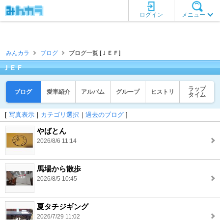
ログイン
メニュー
みんカラ
ブログ
ブログ一覧 [ＪＥＦ]
ＪＥＦ
ラップ
ブログ
愛車紹介
アルバム
グループ
ヒストリ
タイム
[
写真表示
｜
カテゴリ選択
｜
過去のブログ
]
やばとん
2026/8/6 11:14
馬場から散歩
2026/8/5 10:45
夏タチジギング
2026/7/29 11:02