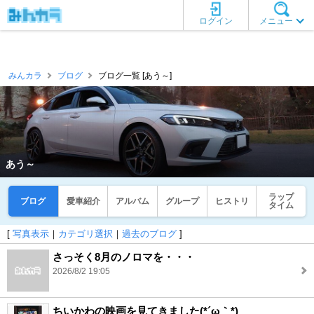
ログイン
メニュー
みんカラ
ブログ
ブログ一覧 [あう～]
あう～
ラップ
ブログ
愛車紹介
アルバム
グループ
ヒストリ
タイム
[
写真表示
｜
カテゴリ選択
｜
過去のブログ
]
さっそく8月のノロマを・・・
2026/8/2 19:05
ちいかわの映画を見てきました(*´ω｀*)