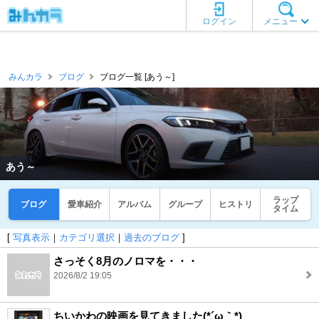
ログイン
メニュー
みんカラ
ブログ
ブログ一覧 [あう～]
あう～
ラップ
ブログ
愛車紹介
アルバム
グループ
ヒストリ
タイム
[
写真表示
｜
カテゴリ選択
｜
過去のブログ
]
さっそく8月のノロマを・・・
2026/8/2 19:05
ちいかわの映画を見てきました(*´ω｀*)