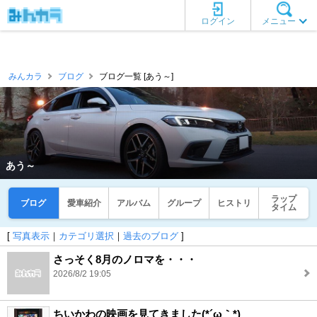
ログイン
メニュー
みんカラ
ブログ
ブログ一覧 [あう～]
あう～
ラップ
ブログ
愛車紹介
アルバム
グループ
ヒストリ
タイム
[
写真表示
｜
カテゴリ選択
｜
過去のブログ
]
さっそく8月のノロマを・・・
2026/8/2 19:05
ちいかわの映画を見てきました(*´ω｀*)