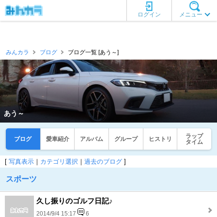
ログイン
メニュー
みんカラ
ブログ
ブログ一覧 [あう～]
あう～
ラップ
ブログ
愛車紹介
アルバム
グループ
ヒストリ
タイム
[
写真表示
｜
カテゴリ選択
｜
過去のブログ
]
スポーツ
久し振りのゴルフ日記♪
2014/9/4 15:17
6