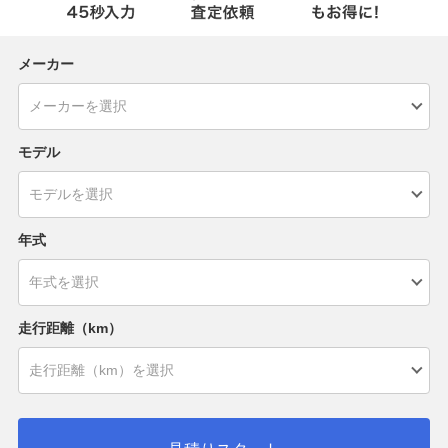
メーカー
モデル
年式
走行距離（km）