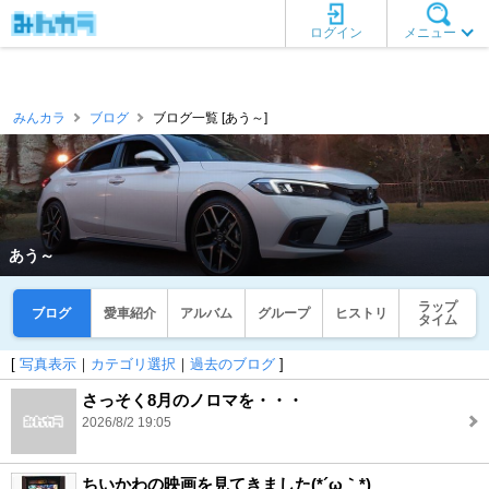
ログイン
メニュー
みんカラ
ブログ
ブログ一覧 [あう～]
あう～
ラップ
ブログ
愛車紹介
アルバム
グループ
ヒストリ
タイム
[
写真表示
｜
カテゴリ選択
｜
過去のブログ
]
さっそく8月のノロマを・・・
2026/8/2 19:05
ちいかわの映画を見てきました(*´ω｀*)