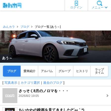
ログイン
メニュー
みんカラ
ブログ
ブログ一覧 [あう～]
あう～
ラップ
ブログ
愛車紹介
アルバム
グループ
ヒストリ
タイム
[
写真表示
｜
カテゴリ選択
｜
過去のブログ
]
さっそく8月のノロマを・・・
2026/8/2 19:05
ちいかわの映画を見てきました(*´ω｀*)