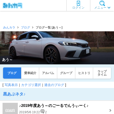
ログイン
メニュー
みんカラ
ブログ
ブログ一覧 [あう～]
あう～
ラップ
ブログ
愛車紹介
アルバム
グループ
ヒストリ
タイム
[
写真表示
｜
カテゴリ選択
｜
過去のブログ
]
黒あぶネタ♪
♪2019年度あう～のごーるでんうぃーく♪
2019/5/6 19:22
2