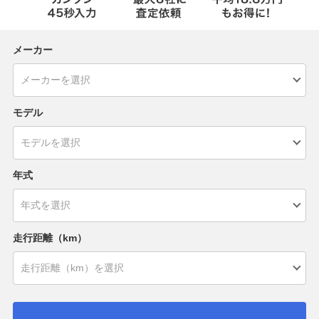
メーカー
モデル
年式
走行距離（km）