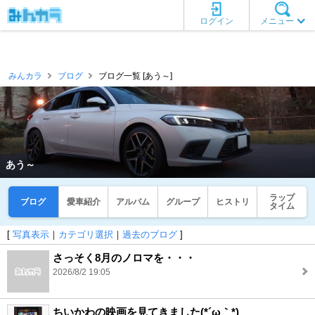
ログイン
メニュー
みんカラ
ブログ
ブログ一覧 [あう～]
あう～
ラップ
ブログ
愛車紹介
アルバム
グループ
ヒストリ
タイム
[
写真表示
｜
カテゴリ選択
｜
過去のブログ
]
さっそく8月のノロマを・・・
2026/8/2 19:05
ちいかわの映画を見てきました(*´ω｀*)